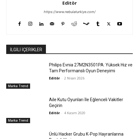
Editör
https://www.nebulaturkiye.com/
İLGİLİ İÇERİKLER
Philips Evnia 27M2N3501PA: Yüksek Hız ve
Tam Performanslı Oyun Deneyimi
Editör
-
2 Nisan 2026
Marka Trend
Aile Kutu Oyunları İle Eğlenceli Vakitler
Geçirin
Editör
-
4 Kasım 2020
Marka Trend
Ünlü Hacker Grubu K-Pop Hayranlarına