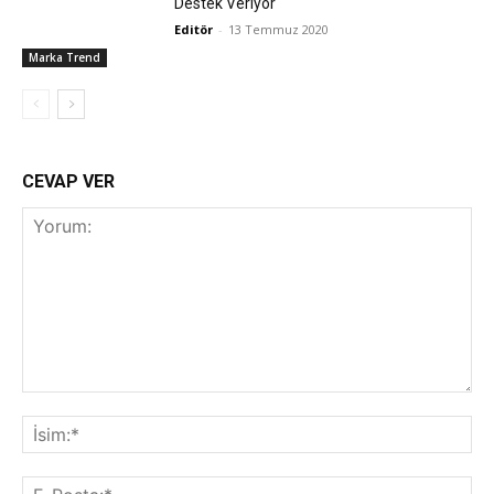
Destek Veriyor
Editör
-
13 Temmuz 2020
Marka Trend
CEVAP VER
Yorum:
İsi
E-