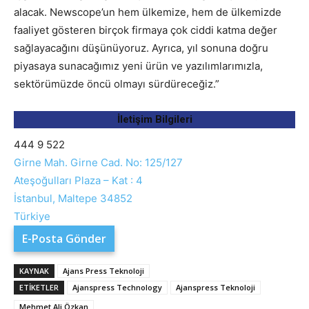
alacak. Newscope’un hem ülkemize, hem de ülkemizde
faaliyet gösteren birçok firmaya çok ciddi katma değer
sağlayacağını düşünüyoruz. Ayrıca, yıl sonuna doğru
piyasaya sunacağımız yeni ürün ve yazılımlarımızla,
sektörümüzde öncü olmayı sürdüreceğiz.”
İletişim Bilgileri
444 9 522
Girne Mah. Girne Cad. No: 125/127
Ateşoğulları Plaza – Kat : 4
İstanbul
,
Maltepe
34852
Türkiye
E-Posta Gönder
KAYNAK
Ajans Press Teknoloji
ETIKETLER
Ajanspress Technology
Ajanspress Teknoloji
Mehmet Ali Özkan