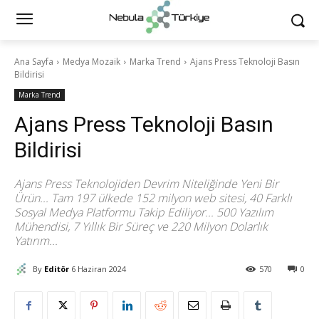
Ana Sayfa
Medya Mozaik
Marka Trend
Ajans Press Teknoloji Basın
Bildirisi
Marka Trend
Ajans Press Teknoloji Basın
Bildirisi
Ajans Press Teknolojiden Devrim Niteliğinde Yeni Bir
Ürün... Tam 197 ülkede 152 milyon web sitesi, 40 Farklı
Sosyal Medya Platformu Takip Ediliyor... 500 Yazılım
Mühendisi, 7 Yıllık Bir Süreç ve 220 Milyon Dolarlık
Yatırım...
By
Editör
6 Haziran 2024
570
0