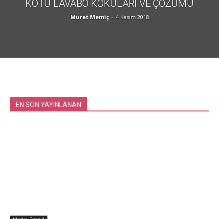
KÖTÜ LAVABO KOKULARI VE ÇÖZÜMÜ
Murat Memiç
-
4 Kasım 2018
EN SON YAYINLANAN