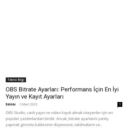
Tekno Bilgi
OBS Bitrate Ayarları: Performans İçin En İyi
Yayın ve Kayıt Ayarları
Editör
-
5 Mart 2025
1
OBS Studio, canlı yayın ve video kaydı almak isteyenler için en
popüler yazılımlardan biridir. Ancak, bitrate ayarlarını yanlış
yapmak görüntü kalitesinin düşmesine, takılmaların ve...