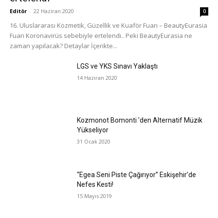
Editör
-
22 Haziran 2020
0
16. Uluslararası Kozmetik, Güzellik ve Kuaför Fuarı – BeautyEurasia
Fuarı Koronavirüs sebebiyle ertelendi.. Peki BeautyEurasia ne
zaman yapılacak? Detaylar İçerikte...
LGS ve YKS Sınavı Yaklaştı
14 Haziran 2020
Kozmonot Bomonti ’den Alternatif Müzik
Yükseliyor
31 Ocak 2020
“Egea Seni Piste Çağırıyor” Eskişehir’de
Nefes Kesti!
15 Mayıs 2019