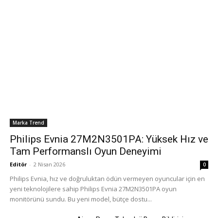
Marka Trend
Philips Evnia 27M2N3501PA: Yüksek Hız ve
Tam Performanslı Oyun Deneyimi
Editör
-
2 Nisan 2026
0
Philips Evnia, hız ve doğruluktan ödün vermeyen oyuncular için en
yeni teknolojilere sahip Philips Evnia 27M2N3501PA oyun
monitörünü sundu. Bu yeni model, bütçe dostu...