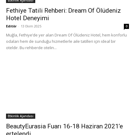
Etkinlik Ajandası
Fethiye Tatili Rehberi: Dream Of Ölüdeniz
Hotel Deneyimi
Editör
-
13 Ekim 2025
0
Muğla, Fethiye’de yer alan Dream Of Ölüdeniz Hotel, hem konforlu
odaları hem de sunduğu hizmetlerle aile tatilleri için ideal bir
oteldir. Bu rehberde otelin...
Etkinlik Ajandası
BeautyEurasia Fuarı 16-18 Haziran 2021’e
ertelendi