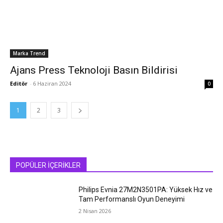
Marka Trend
Ajans Press Teknoloji Basın Bildirisi
Editör
-
6 Haziran 2024
0
1
2
3
POPÜLER İÇERİKLER
Philips Evnia 27M2N3501PA: Yüksek Hız ve
Tam Performanslı Oyun Deneyimi
2 Nisan 2026