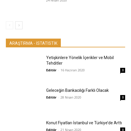
24 Nisan 2020
ARAŞTIRMA - İSTATİSTİK
Yetişkinlere Yönelik İçerikler ve Mobil
Tehditler
Editör
-
16 Haziran 2020
0
Geleceğin Bankacılığı Farklı Olacak
Editör
-
28 Nisan 2020
0
Konut Fiyatları İstanbul ve Türkiye’de Arttı
Editör
-
21 Nisan 2020
0