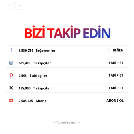
BİZİ TAKİP EDİN
BEĞEN
1,539,754
Beğenenler
TAKIP ET
689,485
Takipçiler
TAKIP ET
2,503
Takipçiler
TAKIP ET
185,000
Takipçiler
ABONE OL
2,585,645
Abone
- Advertisement -