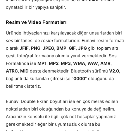
oynatabilir bir yapıya sahiptir.
Resim ve Video Formatları
Üründe ihtiyaçlarınızı karşılayacak diğer unsurlardan biri
ses
bir tanesi de
resim
formatlarıdır. Eunavi resim formatı
olarak
JFIF
,
PNG
,
JPEG
,
BMP
,
GIF
,
JPG
gibi toplam altı
çeşit fotoğraf formatına olumlu yanıt vermektedir. Ses
Formatında ise
MP1
,
MP2
,
MP3
,
WMA
,
WAV
,
AMR
,
ATRC
,
MID
desteklenmektedir. Bluetooth sürümü
V2.0
,
bağlantı da kullanılan şifresi ise “
0000
” olduğunu da
belirtmek isteriz.
Eunavi Double Ekran boyutları ise en çok merak edilen
noktalardan biri olduğundan bu konuya da değinelim.
Aracınızın konsolu ile ilgili çok net hesaplar yapmanız
gerekmektedir eğer bir uyumsuzluk olursa bu