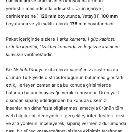
bağlantılara ve aracınızın ön konsoluna ürünün
yerleştirilmesinde etki edecektir. Ürün içeriye (
derinlemesine )
120 mm
boyutunda, Yatay(H)
100 mm
boyutunda ve yükseklik olarak
178
mm boyutundadır.
Paket içeriğinde sizlere
1 arka kamera
,
1 güç kablosu
,
ürünün kendisi
,
Uzaktan kumanda
ve
İngilizce kullanım
kılavuzu
verilmektedir.
Biz
NebulaTürkiye
ekibi olarak yaptığımız araştırma da
ürünün Türkiye’de distribütörlüğünün bulunmadığını fark
ettik, ilerleyen zamanlar da bu konuda girişimlerde
bulunup bulunulmayacağı merak konusudur. Ürün yurt
dışından sipariş edildiğinden bu konuda ülkemiz
insanlarının daha fazla bilgilenmesi amacıyla ürünün tüm
web bilgilerini, deneyimleri, gerçekleştirilen testleri, eksi
ve artı yönlerini inceleyerek, sipariş vermeniz durumunda
nasıl bir süreç yaşayacağınızı sizlere ekibimiz tarafından