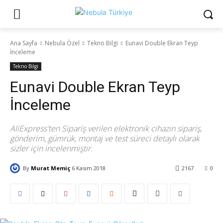
Ana Sayfa
Nebula Özel
Tekno Bilgi
Eunavi Double Ekran Teyp
İnceleme
Tekno Bilgi
Eunavi Double Ekran Teyp
İnceleme
AliExpress'ten Sipariş verilen elektronik cihazın sipariş,
gönderim, gümrük, montaj ve test süreci detaylı olarak
sizler için incelenmiştir.
By
Murat Memiç
6 Kasım 2018
2167
0