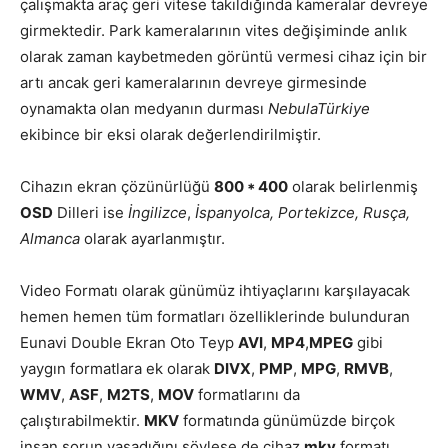
çalışmakta araç geri vitese takıldığında kameralar devreye
girmektedir. Park kameralarının vites değişiminde anlık
olarak zaman kaybetmeden görüntü vermesi cihaz için bir
artı ancak geri kameralarının devreye girmesinde
oynamakta olan medyanın durması
NebulaTürkiye
ekibince bir eksi olarak değerlendirilmiştir.
Cihazın ekran çözünürlüğü
800 * 400
olarak belirlenmiş
OSD
Dilleri ise
İngilizce
,
İspanyolca, Portekizce, Rusça,
Almanca
olarak ayarlanmıştır.
Video Formatı olarak günümüz ihtiyaçlarını karşılayacak
hemen hemen tüm formatları özelliklerinde bulunduran
Eunavi Double Ekran Oto Teyp
AVI
,
MP4
,
MPEG
gibi
yaygın formatlara ek olarak
DIVX
,
PMP
,
MPG
,
RMVB
,
WMV
,
ASF
,
M2TS
,
MOV
formatlarını da
çalıştırabilmektir.
MKV
formatında günümüzde birçok
insan sorun yaşadığını söylese de cihaz
mkv
formatı