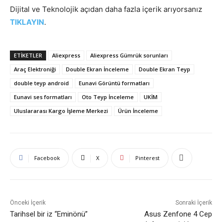
Dijital ve Teknolojik açıdan daha fazla içerik arıyorsanız
TIKLAYIN
.
ETIKETLER
Aliexpress
Aliexpress Gümrük sorunları
Araç Elektroniği
Double Ekran İnceleme
Double Ekran Teyp
double teyp android
Eunavi Görüntü formatları
Eunavi ses formatları
Oto Teyp İnceleme
UKİM
Uluslararası Kargo İşleme Merkezi
Ürün İnceleme
Facebook
X
Pinterest
Önceki İçerik
Sonraki İçerik
Tarihsel bir iz “Eminönü”
Asus Zenfone 4 Cep