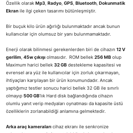
Özellik olarak
Mp3
,
Radyo
,
GPS
,
Bluetooth
,
Dokunmatik
Ekran
ile ilgi çeken tasarımı bütünleşmiştir.
Bir buçuk kilo ürün ağırlığı bulunmaktadır ancak bunun
kullanıcılar için olumsuz bir yanı bulunmamaktadır.
Enerji olarak bilinmesi gerekenlerden biri de cihazın
12 V
gerilim
,
45w çıkışı
olmasıdır. ROM bellek
256 MB
olup
Maximum harici bellek
32 GB
destekleme kapasitesi ve
evrensel ara yüz ile kullanıcılar için zorluk çıkarmayan,
ihtiyaçları karşılayan bir ürün konumundadır. Ancak
yaptığımız testler sonucu harici bellek 32 GB ile sınırlı
olmayıp
500 GB
’lık Hard disk bağlandığında cihazın
olumlu yanıt verip medyaları oynatması da kapasite üstü
özelliklerin zorlanabildiği anlamına gelmektedir.
Arka araç kameraları
cihaz ekranı ile senkronize