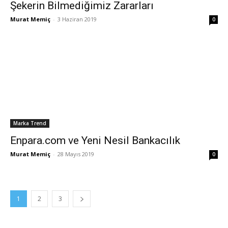
Şekerin Bilmediğimiz Zararları
Murat Memiç
-
3 Haziran 2019
0
Marka Trend
Enpara.com ve Yeni Nesil Bankacılık
Murat Memiç
-
28 Mayıs 2019
0
1
2
3