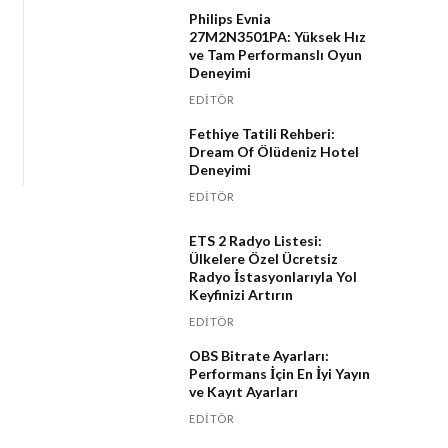
Philips Evnia
27M2N3501PA: Yüksek Hız
ve Tam Performanslı Oyun
Deneyimi
EDITÖR
Fethiye Tatili Rehberi:
Dream Of Ölüdeniz Hotel
Deneyimi
EDITÖR
ETS 2 Radyo Listesi:
Ülkelere Özel Ücretsiz
Radyo İstasyonlarıyla Yol
Keyfinizi Artırın
EDITÖR
OBS Bitrate Ayarları:
Performans İçin En İyi Yayın
ve Kayıt Ayarları
EDITÖR