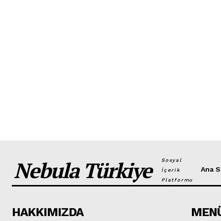
Nebula Türkiye
Sosyal
Ana S
İçerik
Platformu
HAKKIMIZDA
MEN