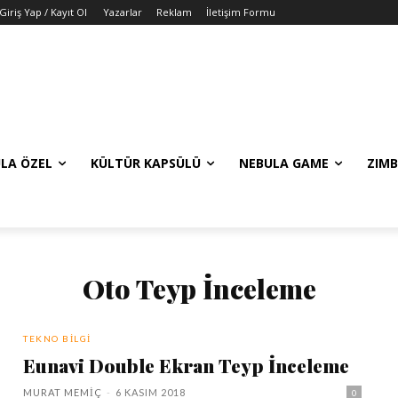
Giriş Yap / Kayıt Ol
Yazarlar
Reklam
İletişim Formu
LA ÖZEL
KÜLTÜR KAPSÜLÜ
NEBULA GAME
ZIMB
Oto Teyp İnceleme
TEKNO BILGI
Eunavi Double Ekran Teyp İnceleme
MURAT MEMIÇ
-
6 KASIM 2018
0