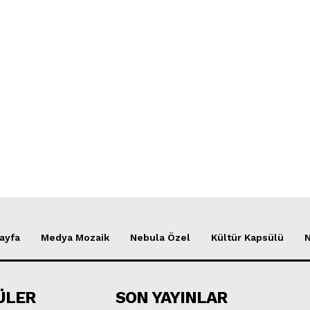
ayfa
Medya Mozaik
Nebula Özel
Kültür Kapsülü
ÜLER
SON YAYINLAR