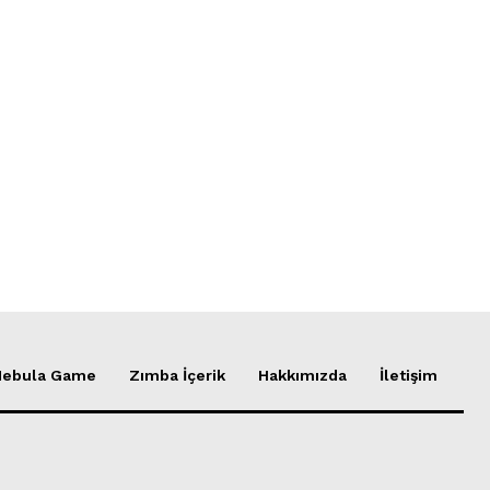
Nebula Game
Zımba İçerik
Hakkımızda
İletişim