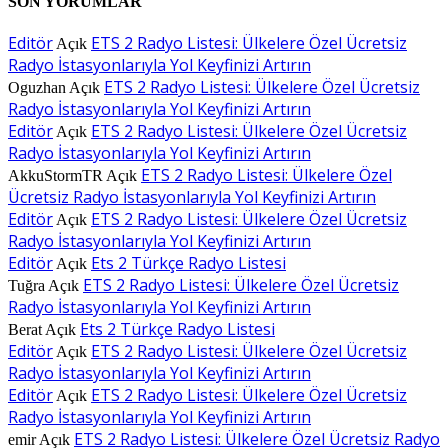
SON YORUMLAR
Editör
ETS 2 Radyo Listesi: Ülkelere Özel Ücretsiz
Açık
Radyo İstasyonlarıyla Yol Keyfinizi Artırın
ETS 2 Radyo Listesi: Ülkelere Özel Ücretsiz
Oguzhan
Açık
Radyo İstasyonlarıyla Yol Keyfinizi Artırın
Editör
ETS 2 Radyo Listesi: Ülkelere Özel Ücretsiz
Açık
Radyo İstasyonlarıyla Yol Keyfinizi Artırın
ETS 2 Radyo Listesi: Ülkelere Özel
AkkuStormTR
Açık
Ücretsiz Radyo İstasyonlarıyla Yol Keyfinizi Artırın
Editör
ETS 2 Radyo Listesi: Ülkelere Özel Ücretsiz
Açık
Radyo İstasyonlarıyla Yol Keyfinizi Artırın
Editör
Ets 2 Türkçe Radyo Listesi
Açık
ETS 2 Radyo Listesi: Ülkelere Özel Ücretsiz
Tuğra
Açık
Radyo İstasyonlarıyla Yol Keyfinizi Artırın
Ets 2 Türkçe Radyo Listesi
Berat
Açık
Editör
ETS 2 Radyo Listesi: Ülkelere Özel Ücretsiz
Açık
Radyo İstasyonlarıyla Yol Keyfinizi Artırın
Editör
ETS 2 Radyo Listesi: Ülkelere Özel Ücretsiz
Açık
Radyo İstasyonlarıyla Yol Keyfinizi Artırın
ETS 2 Radyo Listesi: Ülkelere Özel Ücretsiz Radyo
emir
Açık