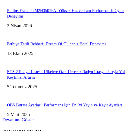
Philips Evnia 27M2N3501PA: Yüksek Hız ve Tam Performanslı Oyun
Deneyimi
2 Nisan 2026
Fethiye Tatili Rehberi: Dream Of Ölüdeniz Hotel Deneyimi
13 Ekim 2025
ETS 2 Radyo Listesi: Ülkelere Özel Ücretsiz Radyo İstasyonlarıyla Yol
Keyfinizi Artırın
5 Temmuz 2025
OBS Bitrate Ayarları: Performans İçin En İyi Yayın ve Kayıt Ayarları
5 Mart 2025
Devamını Göster