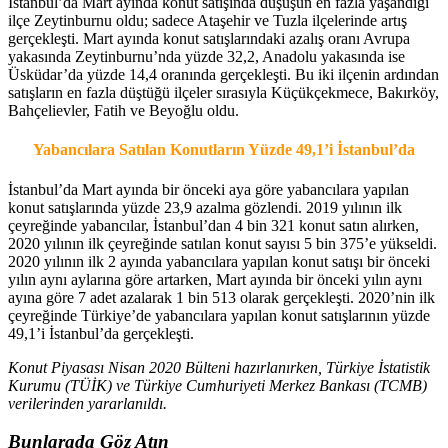
İstanbul’da Mart ayında konut satışında düşüşün en fazla yaşandığı
ilçe Zeytinburnu oldu; sadece Ataşehir ve Tuzla ilçelerinde artış
gerçekleşti. Mart ayında konut satışlarındaki azalış oranı Avrupa
yakasında Zeytinburnu’nda yüzde 32,2, Anadolu yakasında ise
Üsküdar’da yüzde 14,4 oranında gerçekleşti. Bu iki ilçenin ardından
satışların en fazla düştüğü ilçeler sırasıyla Küçükçekmece, Bakırköy,
Bahçelievler, Fatih ve Beyoğlu oldu.
Yabancılara Satılan Konutların Yüzde 49,1’i İstanbul’da
İstanbul’da Mart ayında bir önceki aya göre yabancılara yapılan
konut satışlarında yüzde 23,9 azalma gözlendi. 2019 yılının ilk
çeyreğinde yabancılar, İstanbul’dan 4 bin 321 konut satın alırken,
2020 yılının ilk çeyreğinde satılan konut sayısı 5 bin 375’e yükseldi.
2020 yılının ilk 2 ayında yabancılara yapılan konut satışı bir önceki
yılın aynı aylarına göre artarken, Mart ayında bir önceki yılın aynı
ayına göre 7 adet azalarak 1 bin 513 olarak gerçekleşti. 2020’nin ilk
çeyreğinde Türkiye’de yabancılara yapılan konut satışlarının yüzde
49,1’i İstanbul’da gerçekleşti.
Konut Piyasası Nisan 2020 Bülteni hazırlanırken, Türkiye İstatistik
Kurumu (TÜİK) ve Türkiye Cumhuriyeti Merkez Bankası (TCMB)
verilerinden yararlanıldı.
Bunlarada Göz Atın