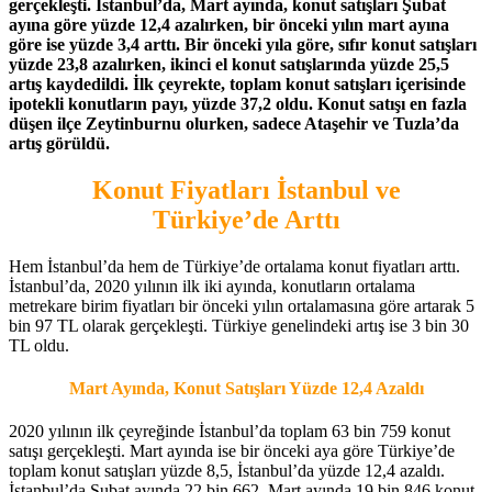
gerçekleşti. İstanbul’da, Mart ayında, konut satışları Şubat
ayına göre yüzde 12,4 azalırken, bir önceki yılın mart ayına
göre ise yüzde 3,4 arttı. Bir önceki yıla göre, sıfır konut satışları
yüzde 23,8 azalırken, ikinci el konut satışlarında yüzde 25,5
artış kaydedildi. İlk çeyrekte, toplam konut satışları içerisinde
ipotekli konutların payı, yüzde 37,2 oldu. Konut satışı en fazla
düşen ilçe Zeytinburnu olurken, sadece Ataşehir ve Tuzla’da
artış görüldü.
Konut Fiyatları İstanbul ve
Türkiye’de Arttı
Hem İstanbul’da hem de Türkiye’de ortalama konut fiyatları arttı.
İstanbul’da, 2020 yılının ilk iki ayında, konutların ortalama
metrekare birim fiyatları bir önceki yılın ortalamasına göre artarak 5
bin 97 TL olarak gerçekleşti. Türkiye genelindeki artış ise 3 bin 30
TL oldu.
Mart Ayında, Konut Satışları Yüzde 12,4 Azaldı
2
020 yılının ilk çeyreğinde İstanbul’da toplam 63 bin 759 konut
satışı gerçekleşti. Mart ayında ise bir önceki aya göre Türkiye’de
toplam konut satışları yüzde 8,5, İstanbul’da yüzde 12,4 azaldı.
İstanbul’da Şubat ayında 22 bin 662, Mart ayında 19 bin 846 konut