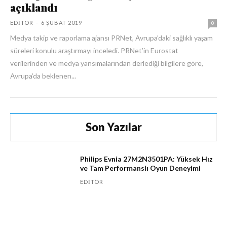
açıklandı
EDITÖR
-
6 ŞUBAT 2019
0
Medya takip ve raporlama ajansı PRNet, Avrupa’daki sağlıklı yaşam
süreleri konulu araştırmayı inceledi. PRNet’in Eurostat
verilerinden ve medya yansımalarından derlediği bilgilere göre,
Avrupa’da beklenen...
Son Yazılar
Philips Evnia 27M2N3501PA: Yüksek Hız
ve Tam Performanslı Oyun Deneyimi
EDITÖR