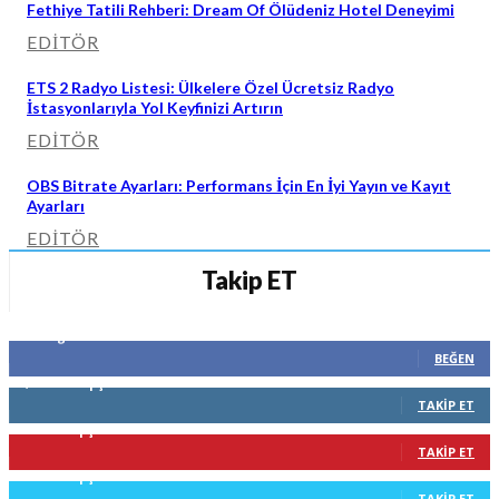
Fethiye Tatili Rehberi: Dream Of Ölüdeniz Hotel Deneyimi
EDITÖR
ETS 2 Radyo Listesi: Ülkelere Özel Ücretsiz Radyo
İstasyonlarıyla Yol Keyfinizi Artırın
EDITÖR
OBS Bitrate Ayarları: Performans İçin En İyi Yayın ve Kayıt
Ayarları
EDITÖR
Takip ET
96
Beğenenler
BEĞEN
1,234
Takipçiler
TAKIP ET
113
Takipçiler
TAKIP ET
741
Takipçiler
TAKIP ET