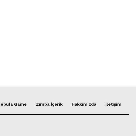
Nebula Game
Zımba İçerik
Hakkımızda
İletişim