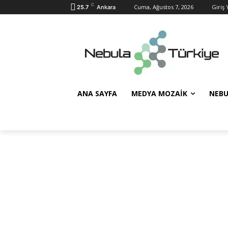
C
Cuma, Ağustos 7, 2026
Giriş 
25.7
Ankara
ANA SAYFA
MEDYA MOZAIK
NEBU