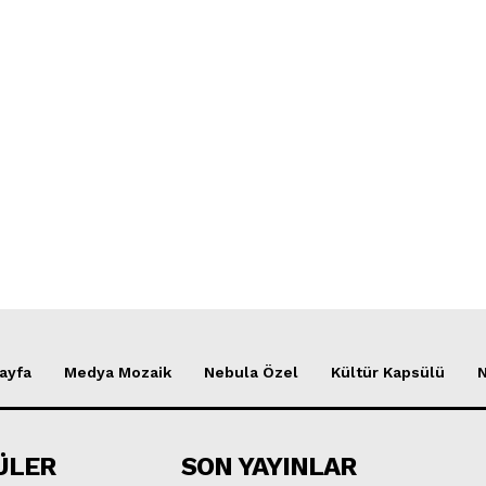
ayfa
Medya Mozaik
Nebula Özel
Kültür Kapsülü
ÜLER
SON YAYINLAR