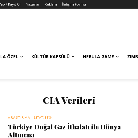
Yap / Kayıt Ol
Yazarlar
Reklam
İletişim Formu
LA ÖZEL
KÜLTÜR KAPSÜLÜ
NEBULA GAME
ZIMB
CIA Verileri
ARAŞTIRMA - İSTATISTIK
Türkiye Doğal Gaz İthalatı ile Dünya
Altıncısı