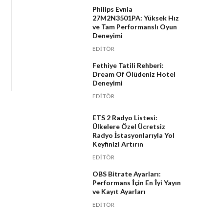
Philips Evnia
27M2N3501PA: Yüksek Hız
ve Tam Performanslı Oyun
Deneyimi
EDITÖR
Fethiye Tatili Rehberi:
Dream Of Ölüdeniz Hotel
Deneyimi
EDITÖR
ETS 2 Radyo Listesi:
Ülkelere Özel Ücretsiz
Radyo İstasyonlarıyla Yol
Keyfinizi Artırın
EDITÖR
OBS Bitrate Ayarları:
Performans İçin En İyi Yayın
ve Kayıt Ayarları
EDITÖR