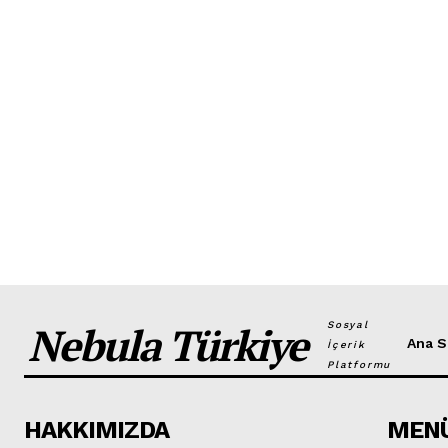
Nebula Türkiye
Sosyal
Ana S
İçerik
Platformu
HAKKIMIZDA
MEN