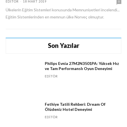
EDITÖR
-
18 MART 2019
0
Ülkelerin Eğitim Sistemleri konusunda Memnuniyetleri incelendi...
Eğitim Sistemlerinden en memnun ülke Norveç olmuştur.
Son Yazılar
Philips Evnia 27M2N3501PA: Yüksek Hız
ve Tam Performanslı Oyun Deneyimi
EDITÖR
Fethiye Tatili Rehberi: Dream Of
Ölüdeniz Hotel Deneyimi
EDITÖR