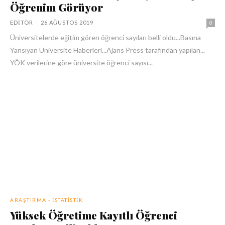
Öğrenim Görüyor
EDITÖR
-
26 AĞUSTOS 2019
0
Üniversitelerde eğitim gören öğrenci sayıları belli oldu...Basına
Yansıyan Üniversite Haberleri...Ajans Press tarafından yapılan...
YÖK verilerine göre üniversite öğrenci sayısı...
ARAŞTIRMA - İSTATISTIK
Yüksek Öğretime Kayıtlı Öğrenci