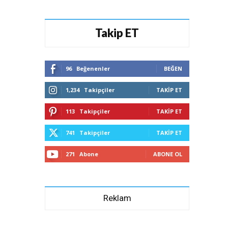
Takip ET
96
Beğenenler
BEĞEN
1,234
Takipçiler
TAKIP ET
113
Takipçiler
TAKIP ET
741
Takipçiler
TAKIP ET
271
Abone
ABONE OL
Reklam