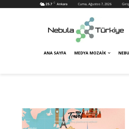
C
Cuma, Ağustos 7, 2026
Giriş
25.7
Ankara
ANA SAYFA
MEDYA MOZAIK
NEBU