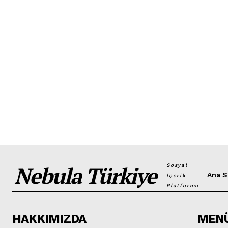
Nebula Türkiye
Sosyal
Ana S
İçerik
Platformu
HAKKIMIZDA
MEN