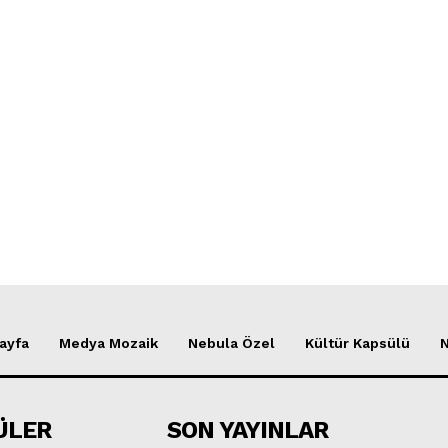
ayfa
Medya Mozaik
Nebula Özel
Kültür Kapsülü
ÜLER
SON YAYINLAR