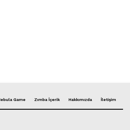
Nebula Game
Zımba İçerik
Hakkımızda
İletişim