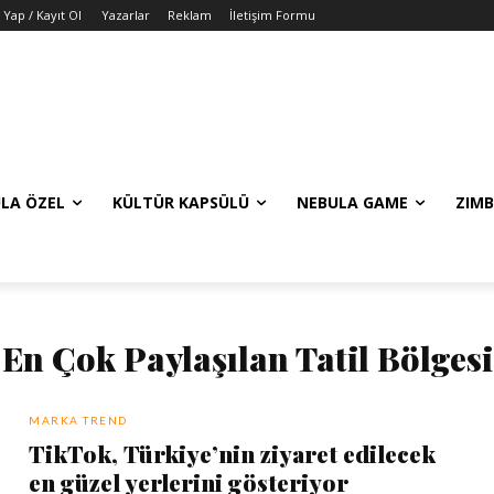
 Yap / Kayıt Ol
Yazarlar
Reklam
İletişim Formu
LA ÖZEL
KÜLTÜR KAPSÜLÜ
NEBULA GAME
ZIMB
En Çok Paylaşılan Tatil Bölgesi
MARKA TREND
TikTok, Türkiye’nin ziyaret edilecek
en güzel yerlerini gösteriyor