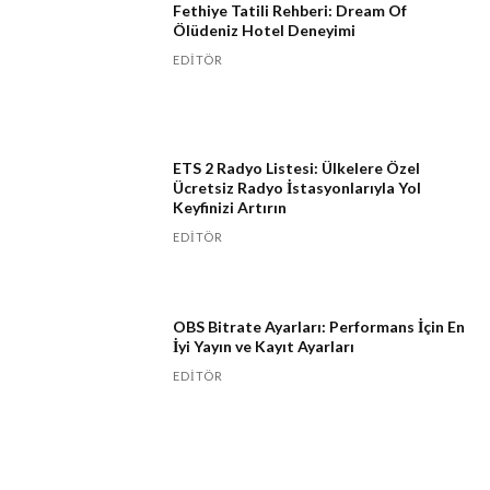
Fethiye Tatili Rehberi: Dream Of
Ölüdeniz Hotel Deneyimi
EDITÖR
ETS 2 Radyo Listesi: Ülkelere Özel
Ücretsiz Radyo İstasyonlarıyla Yol
Keyfinizi Artırın
EDITÖR
OBS Bitrate Ayarları: Performans İçin En
İyi Yayın ve Kayıt Ayarları
EDITÖR