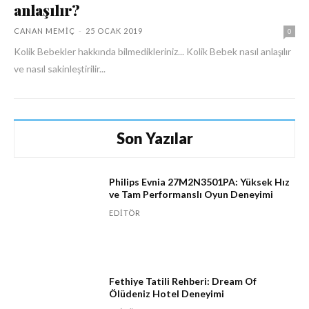
anlaşılır?
CANAN MEMIÇ
-
25 OCAK 2019
0
Kolik Bebekler hakkında bilmedikleriniz... Kolik Bebek nasıl anlaşılır
ve nasıl sakinleştirilir...
Son Yazılar
Philips Evnia 27M2N3501PA: Yüksek Hız
ve Tam Performanslı Oyun Deneyimi
EDITÖR
Fethiye Tatili Rehberi: Dream Of
Ölüdeniz Hotel Deneyimi