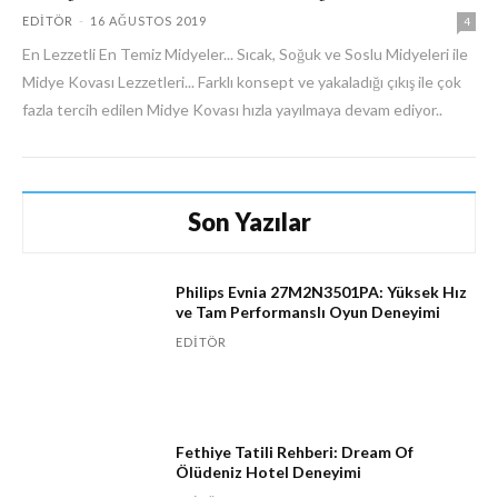
EDITÖR
-
16 AĞUSTOS 2019
4
En Lezzetli En Temiz Midyeler... Sıcak, Soğuk ve Soslu Midyeleri ile
Midye Kovası Lezzetleri... Farklı konsept ve yakaladığı çıkış ile çok
fazla tercih edilen Midye Kovası hızla yayılmaya devam ediyor..
Son Yazılar
Philips Evnia 27M2N3501PA: Yüksek Hız
ve Tam Performanslı Oyun Deneyimi
EDITÖR
Fethiye Tatili Rehberi: Dream Of
Ölüdeniz Hotel Deneyimi