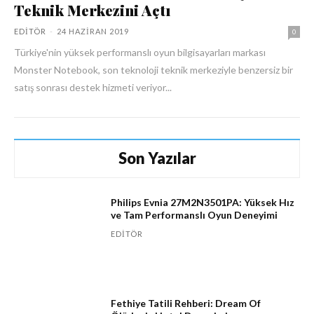
Teknik Merkezini Açtı
EDITÖR
-
24 HAZIRAN 2019
0
Türkiye'nin yüksek performanslı oyun bilgisayarları markası
Monster Notebook, son teknoloji teknik merkeziyle benzersiz bir
satış sonrası destek hizmeti veriyor...
Son Yazılar
Philips Evnia 27M2N3501PA: Yüksek Hız
ve Tam Performanslı Oyun Deneyimi
EDITÖR
Fethiye Tatili Rehberi: Dream Of