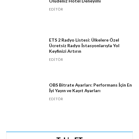
Ölüdeniz Hotel Deneyimi
EDITÖR
ETS 2 Radyo Listesi: Ülkelere Özel
Ücretsiz Radyo İstasyonlarıyla Yol
Keyfinizi Artırın
EDITÖR
OBS Bitrate Ayarları: Performans İçin En
İyi Yayın ve Kayıt Ayarları
EDITÖR