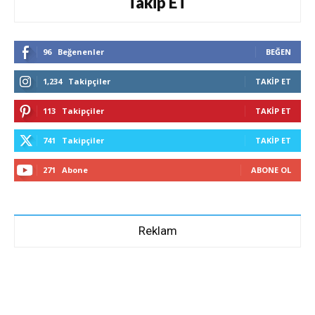
Takip ET
96
Beğenenler
BEĞEN
1,234
Takipçiler
TAKIP ET
113
Takipçiler
TAKIP ET
741
Takipçiler
TAKIP ET
271
Abone
ABONE OL
Reklam