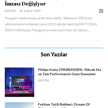
İmzası Değişiyor
EDITÖR
-
21 ŞUBAT 2019
0
Peugeot marka imzası artık daha farklı... Markanın 200'üncü
yıldönümünü kutlamak üzere 2010 yılında tanıttığı MOTION &
EMOTION imzası, Peugeot'yu hem ürün hem de hizmet...
Son Yazılar
Philips Evnia 27M2N3501PA: Yüksek Hız
ve Tam Performanslı Oyun Deneyimi
EDITÖR
Fethiye Tatili Rehberi: Dream Of