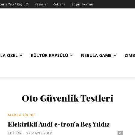
Giriş Yap / Kayıt Ol
Yazarlar
Reklam
İletişim Formu
LA ÖZEL
KÜLTÜR KAPSÜLÜ
NEBULA GAME
ZIMB
Oto Güvenlik Testleri
MARKA TREND
Elektrikli Audi e-tron’a Beş Yıldız
EDITÖR
-
27 MAYIS 2019
0