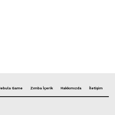
Nebula Game
Zımba İçerik
Hakkımızda
İletişim