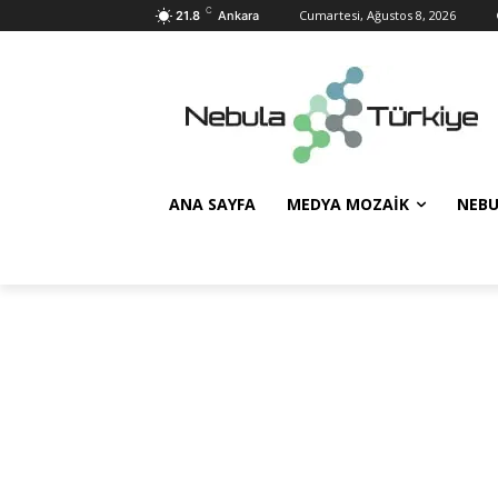
C
Cumartesi, Ağustos 8, 2026
21.8
Ankara
ANA SAYFA
MEDYA MOZAIK
NEBU