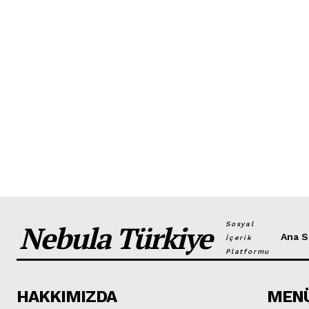
Nebula Türkiye
Sosyal
Ana S
İçerik
Platformu
HAKKIMIZDA
MEN