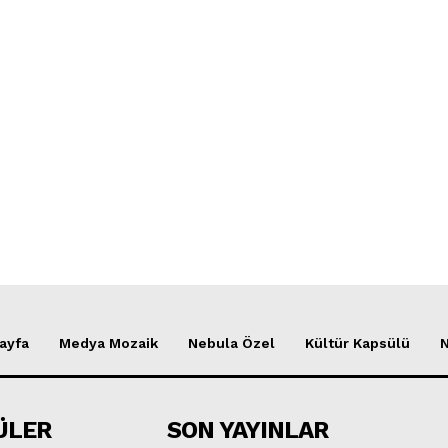
ayfa
Medya Mozaik
Nebula Özel
Kültür Kapsülü
ÜLER
SON YAYINLAR