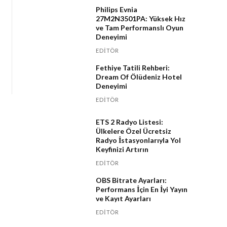
Philips Evnia
27M2N3501PA: Yüksek Hız
ve Tam Performanslı Oyun
Deneyimi
EDITÖR
Fethiye Tatili Rehberi:
Dream Of Ölüdeniz Hotel
Deneyimi
EDITÖR
ETS 2 Radyo Listesi:
Ülkelere Özel Ücretsiz
Radyo İstasyonlarıyla Yol
Keyfinizi Artırın
EDITÖR
OBS Bitrate Ayarları:
Performans İçin En İyi Yayın
ve Kayıt Ayarları
EDITÖR