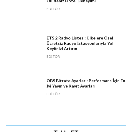
Ölüdeniz Hotel Deneyimi
EDITÖR
ETS 2 Radyo Listesi: Ülkelere Özel
Ücretsiz Radyo İstasyonlarıyla Yol
Keyfinizi Artırın
EDITÖR
OBS Bitrate Ayarları: Performans İçin En
İyi Yayın ve Kayıt Ayarları
EDITÖR