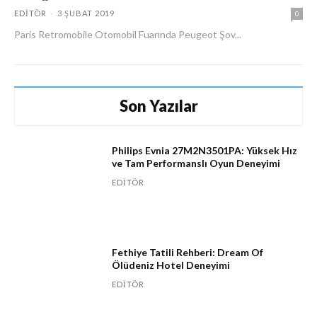
EDITÖR
-
3 ŞUBAT 2019
0
Paris Retromobile Otomobil Fuarında Peugeot Şov...
Son Yazılar
Philips Evnia 27M2N3501PA: Yüksek Hız
ve Tam Performanslı Oyun Deneyimi
EDITÖR
Fethiye Tatili Rehberi: Dream Of
Ölüdeniz Hotel Deneyimi
EDITÖR