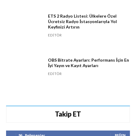
ETS 2 Radyo Listesi: Ülkelere Özel
Ücretsiz Radyo İstasyonlarıyla Yol
Keyfinizi Artırın
EDITÖR
OBS Bitrate Ayarları: Performans İçin En
İyi Yayın ve Kayıt Ayarları
EDITÖR
Takip ET
96
Beğenenler
BEĞEN