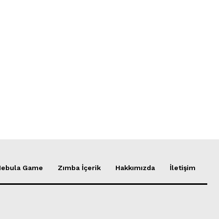
Nebula Game
Zımba İçerik
Hakkımızda
İletişim