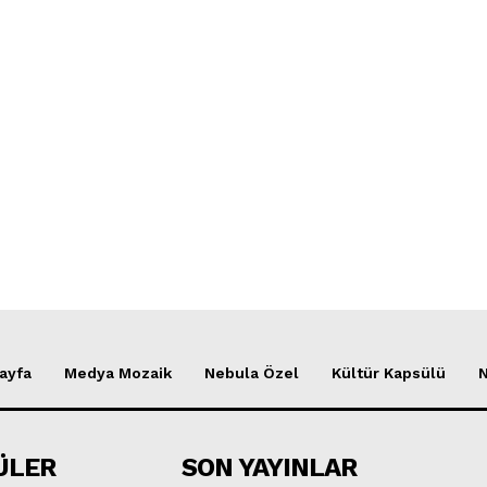
ayfa
Medya Mozaik
Nebula Özel
Kültür Kapsülü
ÜLER
SON YAYINLAR