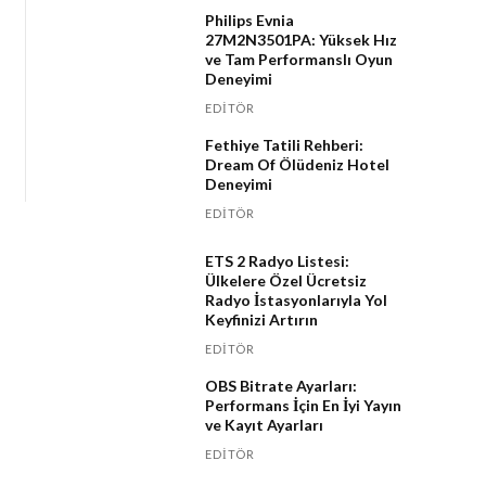
Philips Evnia
27M2N3501PA: Yüksek Hız
ve Tam Performanslı Oyun
Deneyimi
EDITÖR
Fethiye Tatili Rehberi:
Dream Of Ölüdeniz Hotel
Deneyimi
EDITÖR
ETS 2 Radyo Listesi:
Ülkelere Özel Ücretsiz
Radyo İstasyonlarıyla Yol
Keyfinizi Artırın
EDITÖR
OBS Bitrate Ayarları:
Performans İçin En İyi Yayın
ve Kayıt Ayarları
EDITÖR