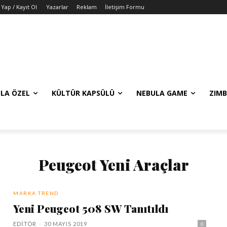
 Yap / Kayıt Ol
Yazarlar
Reklam
İletişim Formu
LA ÖZEL
KÜLTÜR KAPSÜLÜ
NEBULA GAME
ZIMB
Peugeot Yeni Araçlar
MARKA TREND
Yeni Peugeot 508 SW Tanıtıldı
EDITÖR
-
30 MAYIS 2019
0