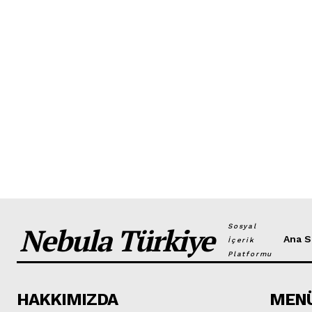
Nebula Türkiye
Sosyal
Ana S
İçerik
Platformu
HAKKIMIZDA
MEN