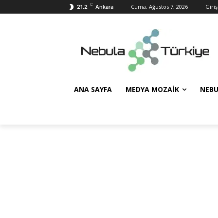
C
Cuma, Ağustos 7, 2026
Giriş
21.2
Ankara
ANA SAYFA
MEDYA MOZAIK
NEBU