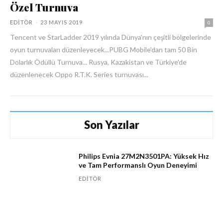
Özel Turnuva
EDITÖR
-
23 MAYIS 2019
0
Tencent ve StarLadder 2019 yılında Dünya'nın çeşitli bölgelerinde
oyun turnuvaları düzenleyecek...PUBG Mobile'dan tam 50 Bin
Dolarlık Ödüllü Turnuva... Rusya, Kazakistan ve Türkiye'de
düzenlenecek Oppo R.T.K. Series turnuvası...
Son Yazılar
Philips Evnia 27M2N3501PA: Yüksek Hız
ve Tam Performanslı Oyun Deneyimi
EDITÖR