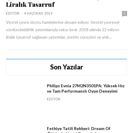
Liralık Tasarruf
EDITÖR
-
4 HAZIRAN 2019
0
Vestel çevre dostu hamlelerine devam ediyor. Vestel çevresel
sürdürülebilirlik yatırımlarıyla rekor kırdı. 2018 yılında 22 milyon
liralık tasarruf sağlayan yatırımlar, üretim süreçleri ve atık...
Son Yazılar
Philips Evnia 27M2N3501PA: Yüksek Hız
ve Tam Performanslı Oyun Deneyimi
EDITÖR
Fethiye Tatili Rehberi: Dream Of