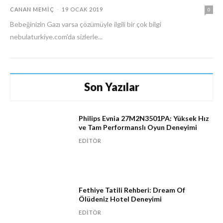
CANAN MEMIÇ
-
19 OCAK 2019
0
Bebeğinizin Gazı varsa çözümüyle ilgili bir çok bilgi
nebulaturkiye.com'da sizlerle...
Son Yazılar
Philips Evnia 27M2N3501PA: Yüksek Hız
ve Tam Performanslı Oyun Deneyimi
EDITÖR
Fethiye Tatili Rehberi: Dream Of
Ölüdeniz Hotel Deneyimi
EDITÖR