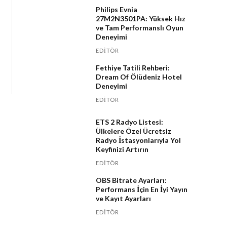
Philips Evnia
27M2N3501PA: Yüksek Hız
ve Tam Performanslı Oyun
Deneyimi
EDITÖR
Fethiye Tatili Rehberi:
Dream Of Ölüdeniz Hotel
Deneyimi
EDITÖR
ETS 2 Radyo Listesi:
Ülkelere Özel Ücretsiz
Radyo İstasyonlarıyla Yol
Keyfinizi Artırın
EDITÖR
OBS Bitrate Ayarları:
Performans İçin En İyi Yayın
ve Kayıt Ayarları
EDITÖR