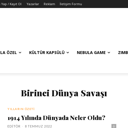
ş Yap / Kayıt Ol
Yazarlar
Reklam
İletişim Formu
LA ÖZEL
KÜLTÜR KAPSÜLÜ
NEBULA GAME
ZIMB
Birinci Dünya Savaşı
YILLARIN ÖZETI
1914 Yılında Dünyada Neler Oldu?
EDITÖR
-
8 TEMMUZ 2022
0