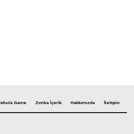
Nebula Game
Zımba İçerik
Hakkımızda
İletişim