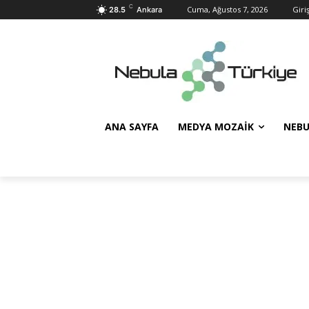
C
Cuma, Ağustos 7, 2026
Giri
28.5
Ankara
ANA SAYFA
MEDYA MOZAIK
NEBU