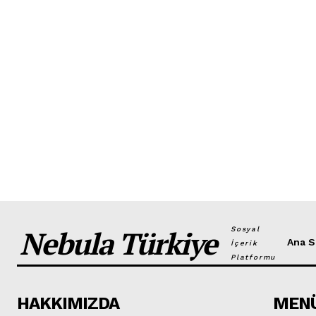
Nebula Türkiye
Sosyal
Ana S
İçerik
Platformu
HAKKIMIZDA
MEN