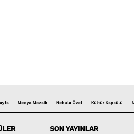
ayfa
Medya Mozaik
Nebula Özel
Kültür Kapsülü
ÜLER
SON YAYINLAR