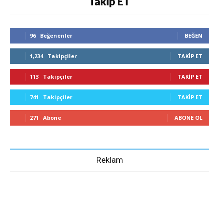
Takip ET
96
Beğenenler
BEĞEN
1,234
Takipçiler
TAKIP ET
113
Takipçiler
TAKIP ET
741
Takipçiler
TAKIP ET
271
Abone
ABONE OL
Reklam