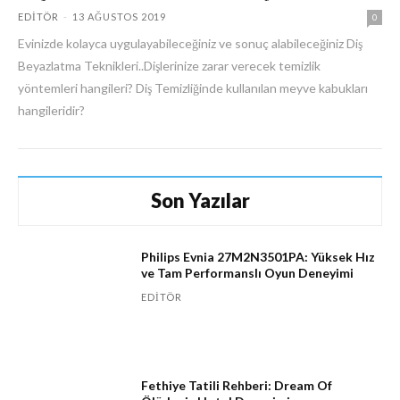
EDITÖR
-
13 AĞUSTOS 2019
0
Evinizde kolayca uygulayabileceğiniz ve sonuç alabileceğiniz Diş
Beyazlatma Teknikleri..Dişlerinize zarar verecek temizlik
yöntemleri hangileri? Diş Temizliğinde kullanılan meyve kabukları
hangileridir?
Son Yazılar
Philips Evnia 27M2N3501PA: Yüksek Hız
ve Tam Performanslı Oyun Deneyimi
EDITÖR
Fethiye Tatili Rehberi: Dream Of