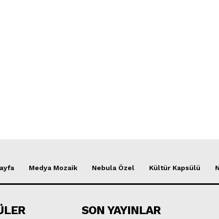
ayfa
Medya Mozaik
Nebula Özel
Kültür Kapsülü
ÜLER
SON YAYINLAR