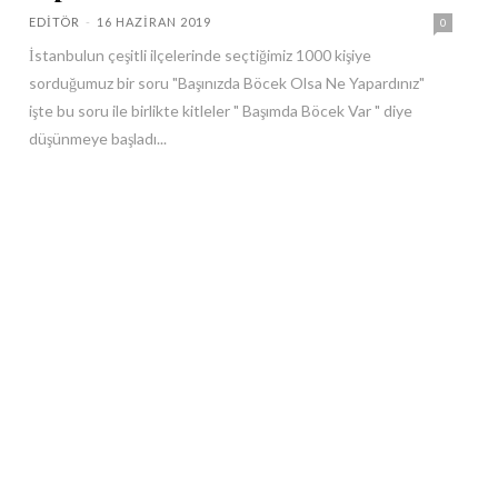
EDITÖR
-
16 HAZIRAN 2019
0
İstanbulun çeşitli ilçelerinde seçtiğimiz 1000 kişiye
sorduğumuz bir soru "Başınızda Böcek Olsa Ne Yapardınız"
işte bu soru ile birlikte kitleler " Başımda Böcek Var " diye
düşünmeye başladı...