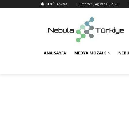
C
Cumartesi, Ağustos 8, 2026
31.8
Ankara
ANA SAYFA
MEDYA MOZAIK
NEBU