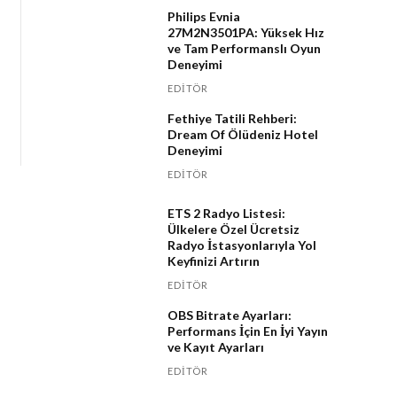
Philips Evnia
27M2N3501PA: Yüksek Hız
ve Tam Performanslı Oyun
Deneyimi
EDITÖR
Fethiye Tatili Rehberi:
Dream Of Ölüdeniz Hotel
Deneyimi
EDITÖR
ETS 2 Radyo Listesi:
Ülkelere Özel Ücretsiz
Radyo İstasyonlarıyla Yol
Keyfinizi Artırın
EDITÖR
OBS Bitrate Ayarları:
Performans İçin En İyi Yayın
ve Kayıt Ayarları
EDITÖR