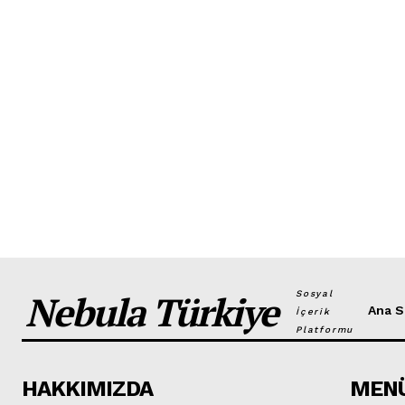
Nebula Türkiye
Sosyal
Ana S
İçerik
Platformu
HAKKIMIZDA
MEN