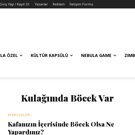
Giriş Yap / Kayıt Ol
Yazarlar
Reklam
İletişim Formu
LA ÖZEL
KÜLTÜR KAPSÜLÜ
NEBULA GAME
ZIMB
Kulağımda Böcek Var
MAKALELER
Kafanızın İçerisinde Böcek Olsa Ne
Yapardınız?