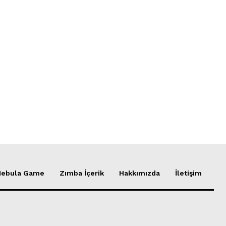
Nebula Game
Zımba İçerik
Hakkımızda
İletişim