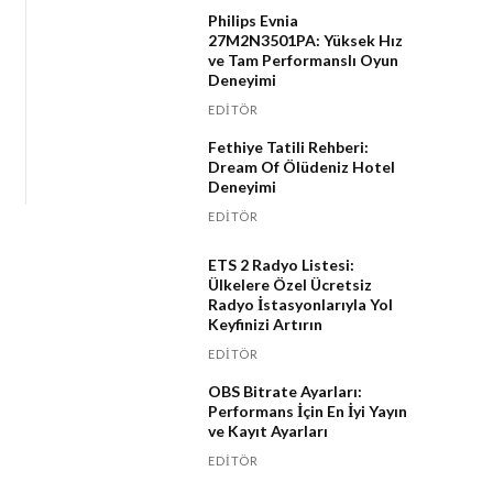
Philips Evnia
27M2N3501PA: Yüksek Hız
ve Tam Performanslı Oyun
Deneyimi
EDITÖR
Fethiye Tatili Rehberi:
Dream Of Ölüdeniz Hotel
Deneyimi
EDITÖR
ETS 2 Radyo Listesi:
Ülkelere Özel Ücretsiz
Radyo İstasyonlarıyla Yol
Keyfinizi Artırın
EDITÖR
OBS Bitrate Ayarları:
Performans İçin En İyi Yayın
ve Kayıt Ayarları
EDITÖR