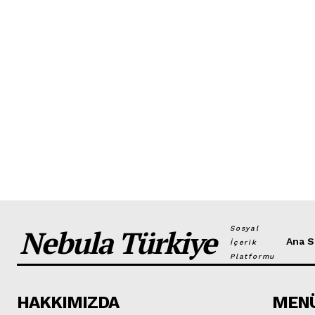
Nebula Türkiye
Sosyal
Ana S
İçerik
Platformu
HAKKIMIZDA
MEN