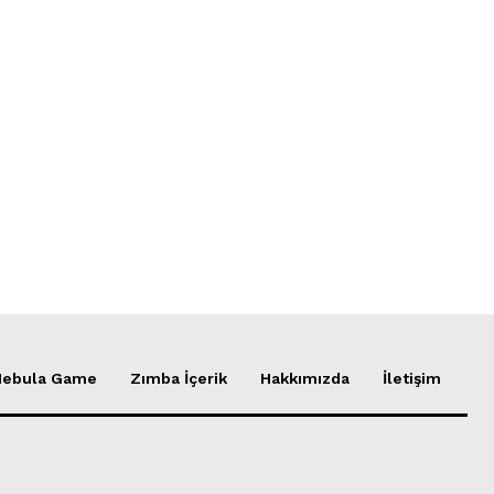
Nebula Game
Zımba İçerik
Hakkımızda
İletişim