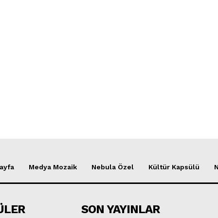
ayfa
Medya Mozaik
Nebula Özel
Kültür Kapsülü
ÜLER
SON YAYINLAR