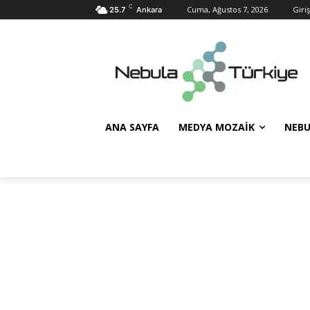
C
Cuma, Ağustos 7, 2026
Giriş
25.7
Ankara
ANA SAYFA
MEDYA MOZAIK
NEBU