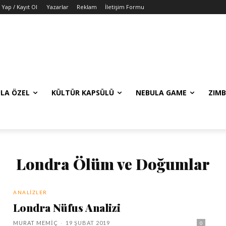
 Yap / Kayıt Ol
Yazarlar
Reklam
İletişim Formu
LA ÖZEL
KÜLTÜR KAPSÜLÜ
NEBULA GAME
ZIMB
Londra Ölüm ve Doğumlar
ANALIZLER
Londra Nüfus Analizi
MURAT MEMIÇ
-
19 ŞUBAT 2019
0