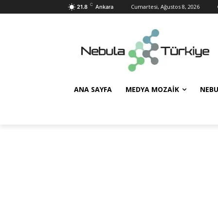
C
Cumartesi, Ağustos 8, 2026
21.8
Ankara
ANA SAYFA
MEDYA MOZAIK
NEBU