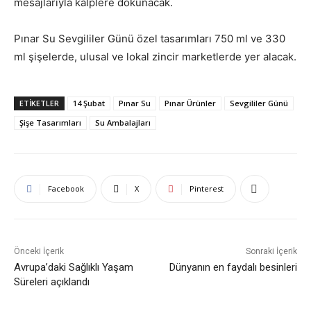
mesajlarıyla kalplere dokunacak.
Pınar Su Sevgililer Günü özel tasarımları 750 ml ve 330
ml şişelerde, ulusal ve lokal zincir marketlerde yer alacak.
ETIKETLER
14 Şubat
Pınar Su
Pınar Ürünler
Sevgililer Günü
Şişe Tasarımları
Su Ambalajları
Facebook
X
Pinterest
Önceki İçerik
Sonraki İçerik
Avrupa’daki Sağlıklı Yaşam
Dünyanın en faydalı besinleri
Süreleri açıklandı