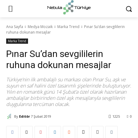
Ana Sayfa
Medya Mozaik
Marka Trend
Pınar Su’dan sevgililerin
ruhuna dokunan mesajlar
Marka Trend
Pınar Su’dan sevgililerin
ruhuna dokunan mesajlar
Türkiye’nin ilk ambalajlı su markası olan Pınar Su, aşk ve
suyun en saf halini özel tasarımlı şişelerinde buluşturuyor.
Yılın en romantik günü 14 Şubat’a özel olarak hazırlanan
ambalajlar birbirinden özel aşk mesajlarıyla sevgililerin
duygularına tercüman olacak.
By
Editör
7 Şubat 2019
1225
0