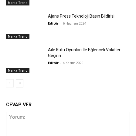
Marka Trend
Ajans Press Teknoloji Basın Bildirisi
Editör
-
6 Haziran 2024
Marka Trend
Aile Kutu Oyunları İle Eğlenceli Vakitler
Geçirin
Editör
-
4 Kasım 2020
Marka Trend
CEVAP VER