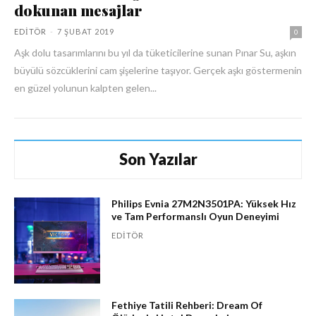
dokunan mesajlar
EDITÖR
-
7 ŞUBAT 2019
0
Aşk dolu tasarımlarını bu yıl da tüketicilerine sunan Pınar Su, aşkın
büyülü sözcüklerini cam şişelerine taşıyor. Gerçek aşkı göstermenin
en güzel yolunun kalpten gelen...
Son Yazılar
Philips Evnia 27M2N3501PA: Yüksek Hız
ve Tam Performanslı Oyun Deneyimi
EDITÖR
Fethiye Tatili Rehberi: Dream Of