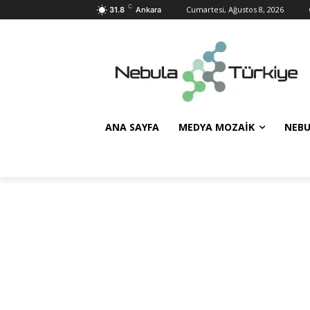
C
Cumartesi, Ağustos 8, 2026
31.8
Ankara
ANA SAYFA
MEDYA MOZAIK
NEBU