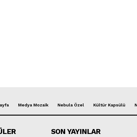
ayfa
Medya Mozaik
Nebula Özel
Kültür Kapsülü
ÜLER
SON YAYINLAR