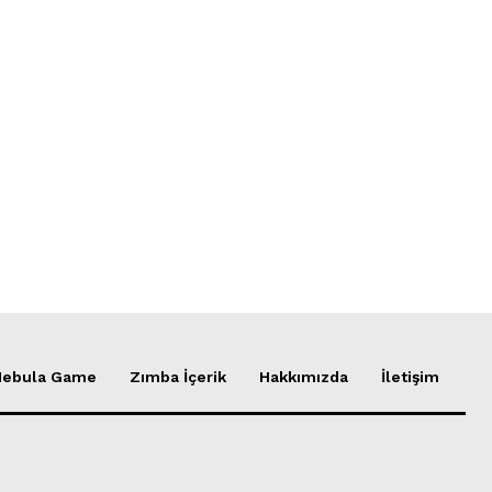
Nebula Game
Zımba İçerik
Hakkımızda
İletişim