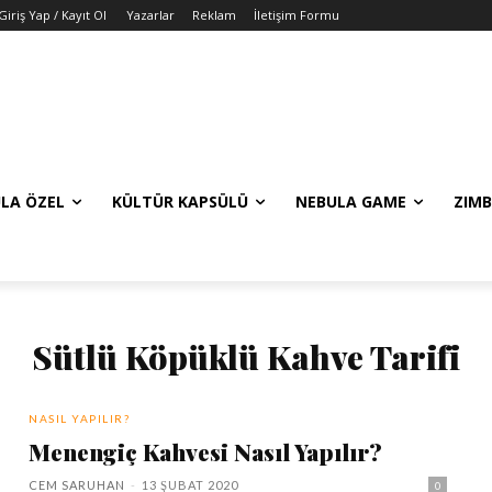
Giriş Yap / Kayıt Ol
Yazarlar
Reklam
İletişim Formu
LA ÖZEL
KÜLTÜR KAPSÜLÜ
NEBULA GAME
ZIMB
Sütlü Köpüklü Kahve Tarifi
NASIL YAPILIR?
Menengiç Kahvesi Nasıl Yapılır?
CEM SARUHAN
-
13 ŞUBAT 2020
0