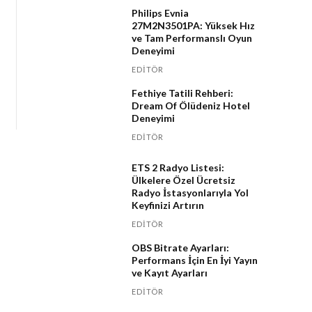
Philips Evnia
27M2N3501PA: Yüksek Hız
ve Tam Performanslı Oyun
Deneyimi
EDITÖR
Fethiye Tatili Rehberi:
Dream Of Ölüdeniz Hotel
Deneyimi
EDITÖR
ETS 2 Radyo Listesi:
Ülkelere Özel Ücretsiz
Radyo İstasyonlarıyla Yol
Keyfinizi Artırın
EDITÖR
OBS Bitrate Ayarları:
Performans İçin En İyi Yayın
ve Kayıt Ayarları
EDITÖR