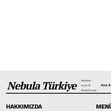
Nebula Türkiye
Sosyal
Ana S
İçerik
Platformu
HAKKIMIZDA
MEN