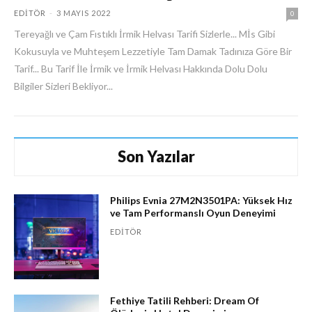
EDITÖR
-
3 MAYIS 2022
0
Tereyağlı ve Çam Fıstıklı İrmik Helvası Tarifi Sizlerle... Mİs Gibi
Kokusuyla ve Muhteşem Lezzetiyle Tam Damak Tadınıza Göre Bir
Tarif... Bu Tarif İle İrmik ve İrmik Helvası Hakkında Dolu Dolu
Bilgiler Sizleri Bekliyor...
Son Yazılar
Philips Evnia 27M2N3501PA: Yüksek Hız
ve Tam Performanslı Oyun Deneyimi
EDITÖR
Fethiye Tatili Rehberi: Dream Of