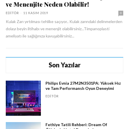
ve Menenjite Neden Olabilir!
EDITÖR
-
11 KASIM 2019
0
Kulak Zarı yırtılması tehlike saçıyor.. Kulak zarındaki delinmelerden
dolayı beyin iltihabı ve menenjit olabilirsiniz...Timpanoplasti
ameliyatı ile sağlığınıza kavuşabilirsiniz...
Son Yazılar
Philips Evnia 27M2N3501PA: Yüksek Hız
ve Tam Performanslı Oyun Deneyimi
EDITÖR
Fethiye Tatili Rehberi: Dream Of