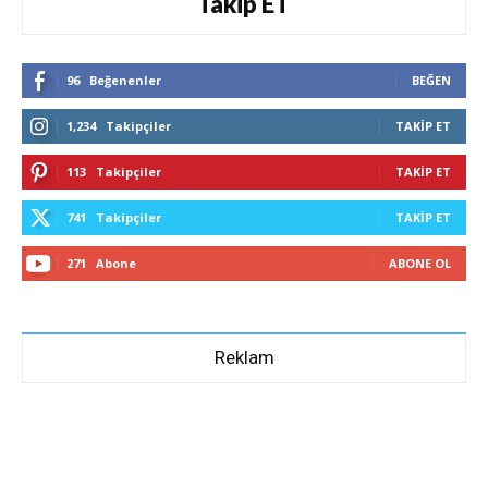
Takip ET
96
Beğenenler
BEĞEN
1,234
Takipçiler
TAKIP ET
113
Takipçiler
TAKIP ET
741
Takipçiler
TAKIP ET
271
Abone
ABONE OL
Reklam