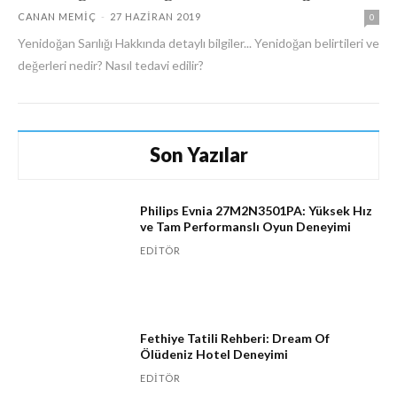
CANAN MEMIÇ
-
27 HAZIRAN 2019
0
Yenidoğan Sarılığı Hakkında detaylı bilgiler... Yenidoğan belirtileri ve
değerleri nedir? Nasıl tedavi edilir?
Son Yazılar
Philips Evnia 27M2N3501PA: Yüksek Hız
ve Tam Performanslı Oyun Deneyimi
EDITÖR
Fethiye Tatili Rehberi: Dream Of
Ölüdeniz Hotel Deneyimi
EDITÖR