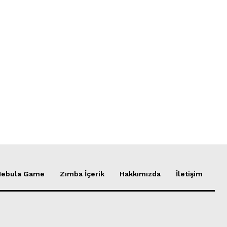
Nebula Game
Zımba İçerik
Hakkımızda
İletişim