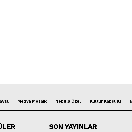
ayfa
Medya Mozaik
Nebula Özel
Kültür Kapsülü
ÜLER
SON YAYINLAR