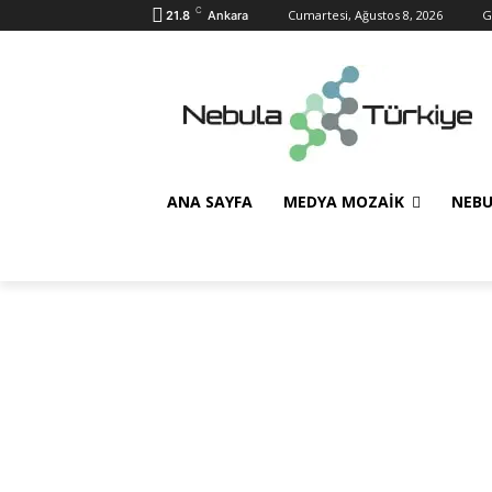
C
Cumartesi, Ağustos 8, 2026
G
21.8
Ankara
ANA SAYFA
MEDYA MOZAIK
NEBU