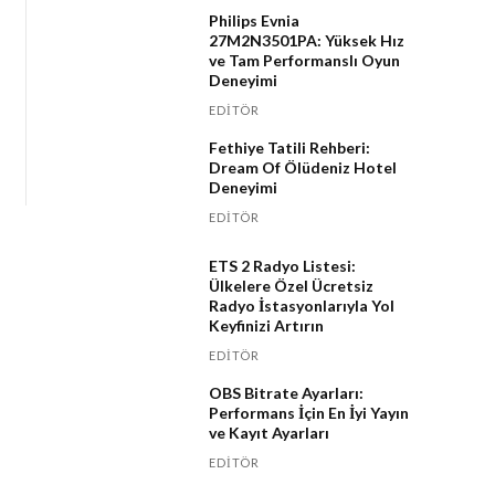
Philips Evnia
27M2N3501PA: Yüksek Hız
ve Tam Performanslı Oyun
Deneyimi
EDITÖR
Fethiye Tatili Rehberi:
Dream Of Ölüdeniz Hotel
Deneyimi
EDITÖR
ETS 2 Radyo Listesi:
Ülkelere Özel Ücretsiz
Radyo İstasyonlarıyla Yol
Keyfinizi Artırın
EDITÖR
OBS Bitrate Ayarları:
Performans İçin En İyi Yayın
ve Kayıt Ayarları
EDITÖR