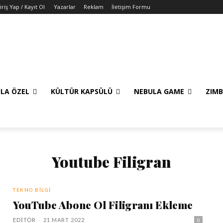
iriş Yap / Kayıt Ol
Yazarlar
Reklam
İletişim Formu
LA ÖZEL
KÜLTÜR KAPSÜLÜ
NEBULA GAME
ZIMB
Youtube Filigran
TEKNO BILGI
YouTube Abone Ol Filigranı Ekleme
EDITÖR
-
21 MART 2022
0