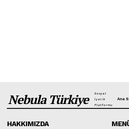
Nebula Türkiye
Sosyal
Ana S
İçerik
Platformu
HAKKIMIZDA
MEN