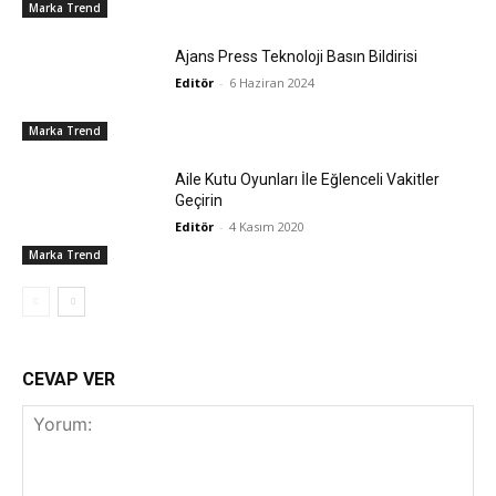
Marka Trend
Ajans Press Teknoloji Basın Bildirisi
Editör
-
6 Haziran 2024
Marka Trend
Aile Kutu Oyunları İle Eğlenceli Vakitler
Geçirin
Editör
-
4 Kasım 2020
Marka Trend
CEVAP VER