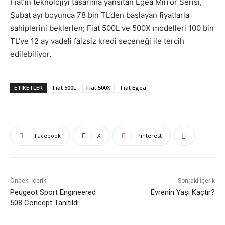
Fiat’ın teknolojiyi tasarıma yansıtan Egea Mirror Serisi,
Şubat ayı boyunca 78 bin TL’den başlayan fiyatlarla
sahiplerini beklerlen; Fiat 500L ve 500X modelleri 100 bin
TL’ye 12 ay vadeli faizsiz kredi seçeneği ile tercih
edilebiliyor.
ETIKETLER
Fiat 500L
Fiat 500X
Fiat Egea
Facebook
X
Pinterest
Önceki İçerik
Sonraki İçerik
Peugeot Sport Engıneered
Evrenin Yaşı Kaçtır?
508 Concept Tanıtıldı