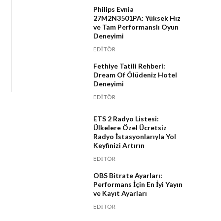
Philips Evnia
27M2N3501PA: Yüksek Hız
ve Tam Performanslı Oyun
Deneyimi
EDITÖR
Fethiye Tatili Rehberi:
Dream Of Ölüdeniz Hotel
Deneyimi
EDITÖR
ETS 2 Radyo Listesi:
Ülkelere Özel Ücretsiz
Radyo İstasyonlarıyla Yol
Keyfinizi Artırın
EDITÖR
OBS Bitrate Ayarları:
Performans İçin En İyi Yayın
ve Kayıt Ayarları
EDITÖR