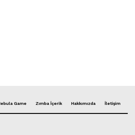
Nebula Game
Zımba İçerik
Hakkımızda
İletişim