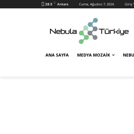
C
Cuma, Ağustos 7, 2026
Giriş 
28.5
Ankara
ANA SAYFA
MEDYA MOZAIK
NEBU