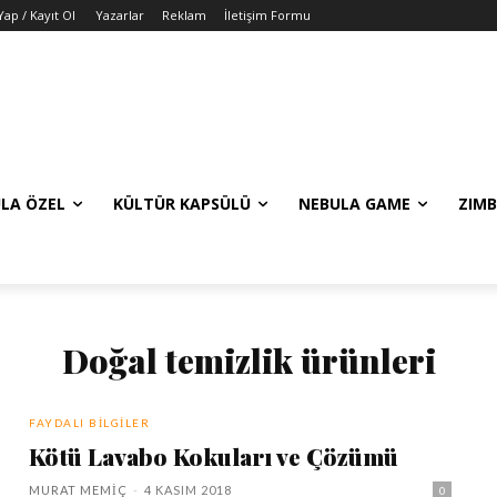
Yap / Kayıt Ol
Yazarlar
Reklam
İletişim Formu
LA ÖZEL
KÜLTÜR KAPSÜLÜ
NEBULA GAME
ZIMB
Doğal temizlik ürünleri
FAYDALI BILGILER
Kötü Lavabo Kokuları ve Çözümü
MURAT MEMIÇ
-
4 KASIM 2018
0