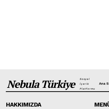
Nebula Türkiye
Sosyal
Ana S
İçerik
Platformu
HAKKIMIZDA
MEN