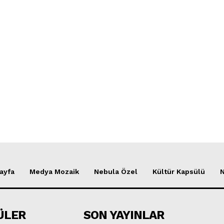
ayfa
Medya Mozaik
Nebula Özel
Kültür Kapsülü
ÜLER
SON YAYINLAR