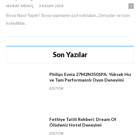
MURAT MEMIÇ
-
3 KASIM 2018
0
Boya Nasıl Yapılır? Boya yapmanın püf noktaları...Detaylar ve tüm
kolaylıklar..
Son Yazılar
Philips Evnia 27M2N3501PA: Yüksek Hız
ve Tam Performanslı Oyun Deneyimi
EDITÖR
Fethiye Tatili Rehberi: Dream Of
Ölüdeniz Hotel Deneyimi
EDITÖR