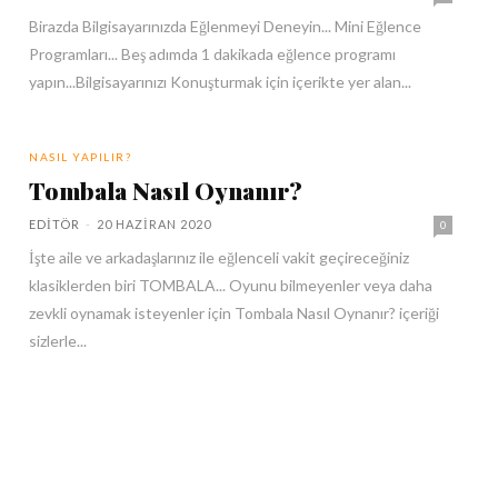
Birazda Bilgisayarınızda Eğlenmeyi Deneyin... Mini Eğlence
Programları... Beş adımda 1 dakikada eğlence programı
yapın...Bilgisayarınızı Konuşturmak için içerikte yer alan...
NASIL YAPILIR?
Tombala Nasıl Oynanır?
EDITÖR
-
20 HAZIRAN 2020
0
İşte aile ve arkadaşlarınız ile eğlenceli vakit geçireceğiniz
klasiklerden biri TOMBALA... Oyunu bilmeyenler veya daha
zevkli oynamak isteyenler için Tombala Nasıl Oynanır? içeriği
sizlerle...