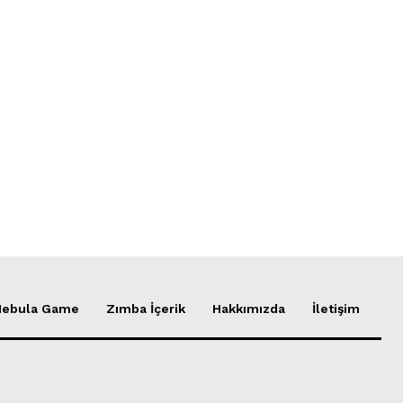
Nebula Game
Zımba İçerik
Hakkımızda
İletişim