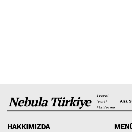
Nebula Türkiye
Sosyal
Ana S
İçerik
Platformu
HAKKIMIZDA
MEN