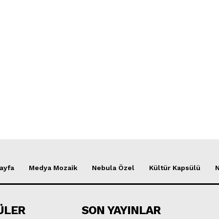
ayfa
Medya Mozaik
Nebula Özel
Kültür Kapsülü
ÜLER
SON YAYINLAR