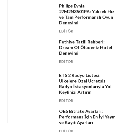
Philips Evnia
27M2N3501PA: Yüksek Hız
ve Tam Performanslı Oyun
Deneyimi
EDITÖR
Fethiye Tatili Rehberi:
Dream Of Ölüdeniz Hotel
Deneyimi
EDITÖR
ETS 2 Radyo Listesi:
Ülkelere Özel Ücretsiz
Radyo İstasyonlarıyla Yol
Keyfinizi Artırın
EDITÖR
OBS Bitrate Ayarları:
Performans İçin En İyi Yayın
ve Kayıt Ayarları
EDITÖR