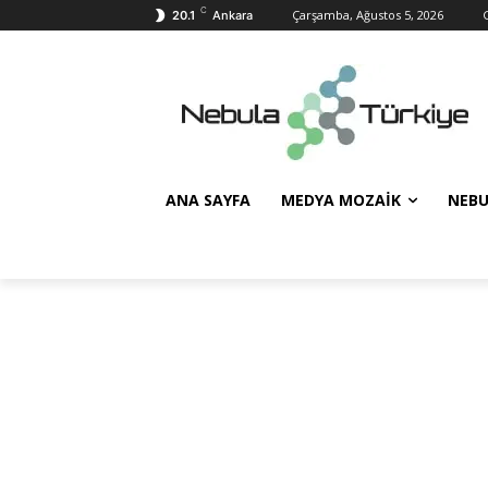
C
Çarşamba, Ağustos 5, 2026
G
20.1
Ankara
ANA SAYFA
MEDYA MOZAIK
NEBU