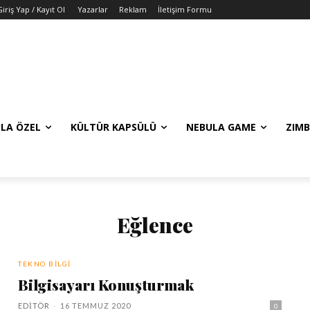
iriş Yap / Kayıt Ol
Yazarlar
Reklam
İletişim Formu
LA ÖZEL
KÜLTÜR KAPSÜLÜ
NEBULA GAME
ZIMB
Eğlence
TEKNO BILGI
Bilgisayarı Konuşturmak
EDITÖR
-
16 TEMMUZ 2020
0