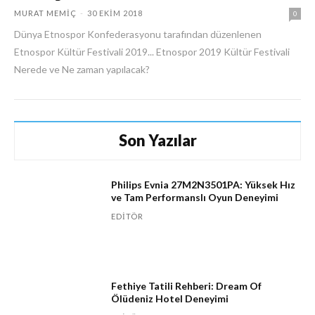
MURAT MEMIÇ
-
30 EKIM 2018
0
Dünya Etnospor Konfederasyonu tarafından düzenlenen
Etnospor Kültür Festivali 2019... Etnospor 2019 Kültür Festivali
Nerede ve Ne zaman yapılacak?
Son Yazılar
Philips Evnia 27M2N3501PA: Yüksek Hız
ve Tam Performanslı Oyun Deneyimi
EDITÖR
Fethiye Tatili Rehberi: Dream Of
Ölüdeniz Hotel Deneyimi