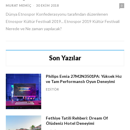
MURAT MEMIÇ
-
30 EKIM 2018
0
Dünya Etnospor Konfederasyonu tarafından düzenlenen
Etnospor Kültür Festivali 2019... Etnospor 2019 Kültür Festivali
Nerede ve Ne zaman yapılacak?
Son Yazılar
Philips Evnia 27M2N3501PA: Yüksek Hız
ve Tam Performanslı Oyun Deneyimi
EDITÖR
Fethiye Tatili Rehberi: Dream Of
Ölüdeniz Hotel Deneyimi