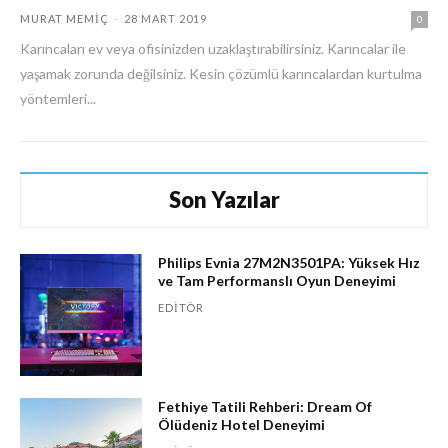
MURAT MEMIÇ
-
28 MART 2019
0
Karıncaları ev veya ofisinizden uzaklaştırabilirsiniz. Karıncalar ile
yaşamak zorunda değilsiniz. Kesin çözümlü karıncalardan kurtulma
yöntemleri...
Son Yazılar
Philips Evnia 27M2N3501PA: Yüksek Hız
ve Tam Performanslı Oyun Deneyimi
EDITÖR
Fethiye Tatili Rehberi: Dream Of
Ölüdeniz Hotel Deneyimi