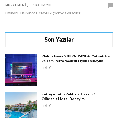
MURAT MEMIÇ
-
6 KASIM 2018
0
Eminönü Hakkında Detaylı Bilgiler ve Görseller...
Son Yazılar
Philips Evnia 27M2N3501PA: Yüksek Hız
ve Tam Performanslı Oyun Deneyimi
EDITÖR
Fethiye Tatili Rehberi: Dream Of
Ölüdeniz Hotel Deneyimi
EDITÖR