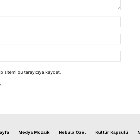
İsim:*
E-
Posta:*
Website:
b sitemi bu tarayıcıya kaydet.
r.
ayfa
Medya Mozaik
Nebula Özel
Kültür Kapsülü