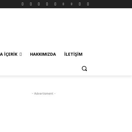
A İÇERIK
HAKKIMIZDA
İLETIŞIM
- Advertisment -