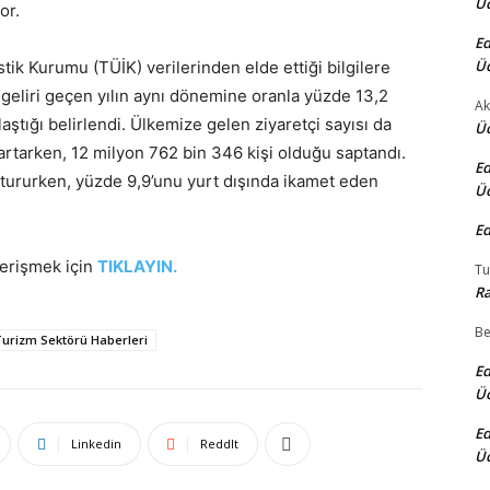
Üc
or.
Ed
Üc
stik Kurumu (TÜİK) verilerinden elde ettiği bilgilere
m geliri geçen yılın aynı dönemine oranla yüzde 13,2
Ak
aştığı belirlendi. Ülkemize gelen ziyaretçi sayısı da
Üc
rtarken, 12 milyon 762 bin 346 kişi olduğu saptandı.
Ed
uştururken, yüzde 9,9’unu yurt dışında ikamet eden
Üc
Ed
 erişmek için
TIKLAYIN.
Tu
Ra
Be
urizm Sektörü Haberleri
Ed
Üc
Ed
Linkedin
ReddIt
Üc