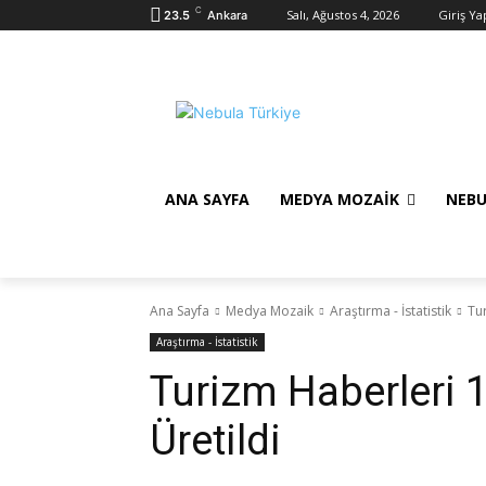
C
Salı, Ağustos 4, 2026
Giriş Ya
23.5
Ankara
ANA SAYFA
MEDYA MOZAIK
NEBU
Ana Sayfa
Medya Mozaik
Araştırma - İstatistik
Tu
Araştırma - İstatistik
Turizm Haberleri 
Üretildi