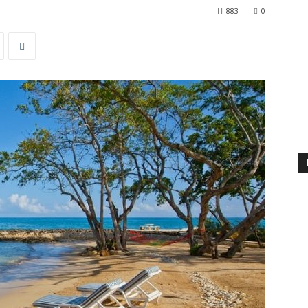
883
0