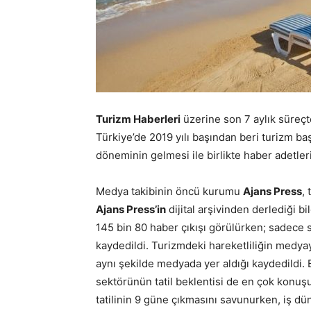
Turizm Haberleri
üzerine son 7 aylık süreçte
Türkiye’de 2019 yılı başından beri turizm baş
döneminin gelmesi ile birlikte haber adetler
Medya takibinin öncü kurumu
Ajans Press
,
Ajans Press’in
dijital arşivinden derlediği b
145 bin 80 haber çıkışı görülürken; sadece
kaydedildi. Turizmdeki hareketliliğin medyay
aynı şekilde medyada yer aldığı kaydedildi. 
sektörünün tatil beklentisi de en çok konuşu
tatilinin 9 güne çıkmasını savunurken, iş d