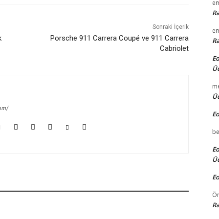
em
Ra
Sonraki İçerik
em
k
Porsche 911 Carrera Coupé ve 911 Carrera
Ra
Cabriolet
Ed
Üc
m
Üc
com/
Ed
be
Ed
Üc
Ed
Ö
Ra