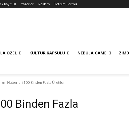
p / Kayıt Ol
Yazarlar
Reklam
İletişim Formu
LA ÖZEL
KÜLTÜR KAPSÜLÜ
NEBULA GAME
ZIMB
rizm Haberleri 100 Binden Fazla Üretildi
100 Binden Fazla