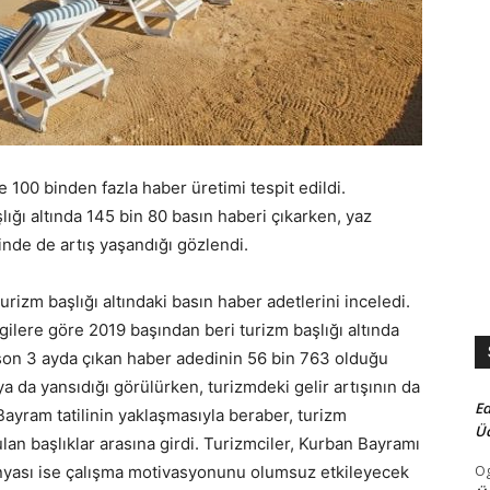
 100 binden fazla haber üretimi tespit edildi.
lığı altında 145 bin 80 basın haberi çıkarken, yaz
inde de artış yaşandığı gözlendi.
 turizm başlığı altındaki basın haber adetlerini inceledi.
ilgilere göre 2019 başından beri turizm başlığı altında
 son 3 ayda çıkan haber adedinin 56 bin 763 olduğu
a da yansıdığı görülürken, turizmdeki gelir artışının da
Ed
Bayram tatilinin yaklaşmasıyla beraber, turizm
Üc
lan başlıklar arasına girdi. Turizmciler, Kurban Bayramı
ünyası ise çalışma motivasyonunu olumsuz etkileyecek
O