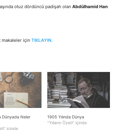
başında otuz dördüncü padişah olan
Abdülhamid Han
it makaleler için
TIKLAYIN.
da Dünyada Neler
1905 Yılında Dünya
"Yılların Özeti" içinde
eti" içinde