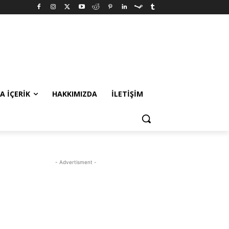
A İÇERIK
HAKKIMIZDA
İLETIŞIM
- Advertisment -