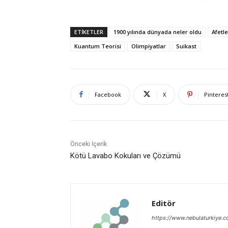
ETIKETLER
1900 yılında dünyada neler oldu
Afetle
Kuantum Teorisi
Olimpiyatlar
Suikast
Facebook
X
Pinteres
Önceki İçerik
Kötü Lavabo Kokuları ve Çözümü
Editör
https://www.nebulaturkiye.