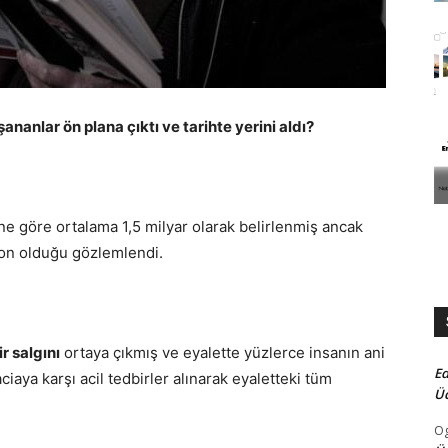
nanlar ön plana çıktı ve tarihte yerini aldı?
ne göre ortalama 1,5 milyar olarak belirlenmiş ancak
yon olduğu gözlemlendi.
r salgını
ortaya çıkmış ve eyalette yüzlerce insanın ani
Ed
aya karşı acil tedbirler alınarak eyaletteki tüm
Üc
O