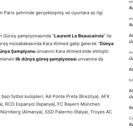
em
Ra
n Paris şehrinde gerçekleşmiş ve oyunlara az ilgi
em
Ra
Ed
n Güreş şampiyonasında “
Laurent Le Beaucairois
” ile
Üc
güreş müsabakasında Kara Ahmed galip gelerek “
Dünya
 Dünya Şampiyonu
ünvanını Kara Ahmed elde etmiştir.
m
Üc
enlenen
ilk dünya güreş şampiyonası
unvanına da
Ed
be
Ed
 bazı futbol kulüpleri; AA Ponte Preta (Brezilya), AFX
Üc
a), RCD Espanyol (İspanya), FC Bayern München
Ed
 Nürnberg (Almanya), SSD Palermo (İtalya), Troyes AC
Ö
Ra