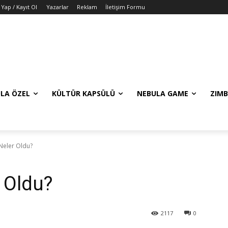
 Yap / Kayıt Ol
Yazarlar
Reklam
İletişim Formu
LA ÖZEL
KÜLTÜR KAPSÜLÜ
NEBULA GAME
ZIMB
 Neler Oldu?
r Oldu?
2117
0