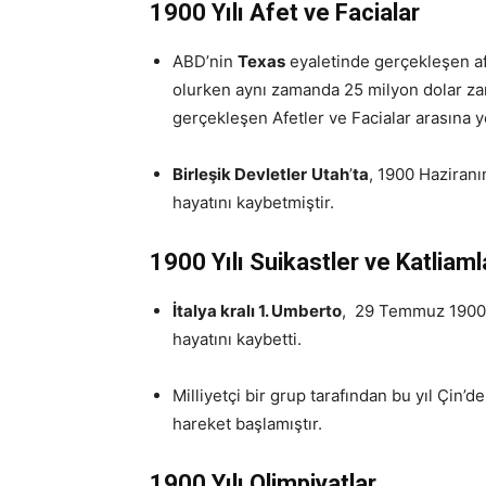
1900 Yılı Afet ve Facialar
ABD’nin
Texas
eyaletinde gerçekleşen af
olurken aynı zamanda 25 milyon dolar zar
gerçekleşen Afetler ve Facialar arasına ye
Birleşik Devletler
Utah
’
ta
, 1900 Haziran
hayatını kaybetmiştir.
1900 Yılı Suikastler
ve Katliaml
İtalya kralı 1. Umberto
, 29 Temmuz 1900’
hayatını kaybetti.
Milliyetçi bir grup tarafından bu yıl Çin’d
hareket başlamıştır.
1900 Yılı
Olimpiyatlar