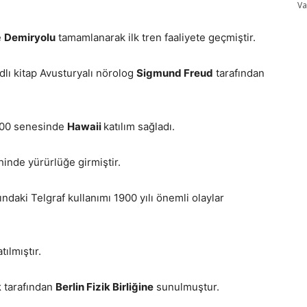
V
e
Demiryolu
tamamlanarak ilk tren faaliyete geçmiştir.
adlı kitap Avusturyalı nörolog
Sigmund Freud
tarafından
1900 senesinde
Hawaii
katılım sağladı.
inde yürürlüğe girmiştir.
ndaki Telgraf kullanımı 1900 yılı önemli olaylar
ılmıştır.
k
tarafından
Berlin Fizik Birliğine
sunulmuştur.