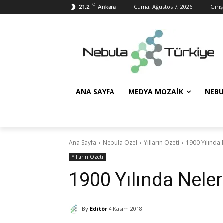
C
Cuma, Ağustos 7, 2026
Giriş
21.2
Ankara
ANA SAYFA
MEDYA MOZAIK
NEBU
Ana Sayfa
Nebula Özel
Yılların Özeti
1900 Yılında
Yılların Özeti
1900 Yılında Nele
By
Editör
4 Kasım 2018