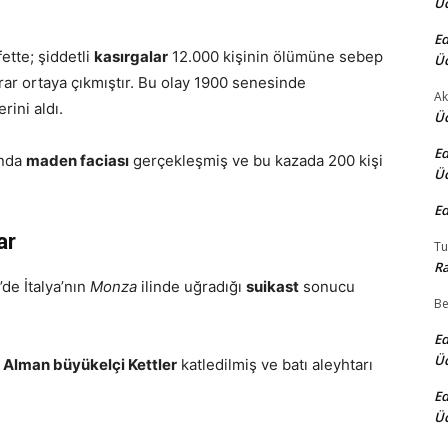
Üc
Ed
ette; şiddetli
kasırgalar
12.000 kişinin ölümüne sebep
Üc
ar ortaya çıkmıştır. Bu olay 1900 senesinde
Ak
rini aldı.
Üc
Ed
ında
maden faciası
gerçekleşmiş ve bu kazada 200 kişi
Üc
Ed
ar
Tu
Ra
de İtalya’nın
Monza
ilinde uğradığı
suikast
sonucu
Be
Ed
Üc
e
Alman büyükelçi Kettler
katledilmiş ve batı aleyhtarı
Ed
Üc