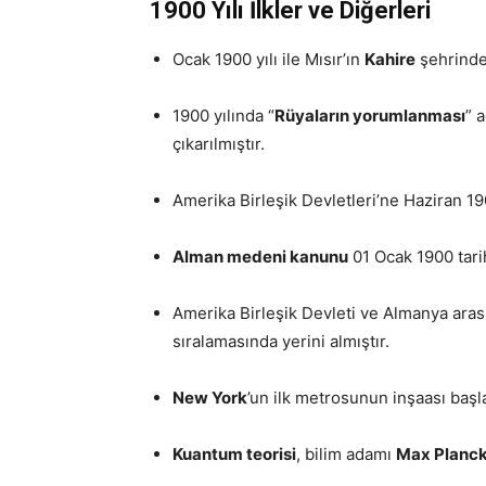
1900 Yılı İlkler
ve Diğerleri
Ocak 1900 yılı ile Mısır’ın
Kahire
şehrind
1900 yılında “
Rüyaların yorumlanması
” 
çıkarılmıştır.
Amerika Birleşik Devletleri’ne Haziran 
Alman medeni kanunu
01 Ocak 1900 tarih
Amerika Birleşik Devleti ve Almanya arası
sıralamasında yerini almıştır.
New York
’un ilk metrosunun inşaası başlat
Kuantum teorisi
, bilim adamı
Max Planc