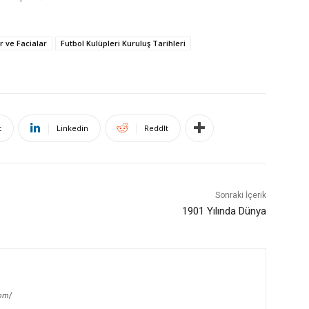
r ve Facialar
Futbol Kulüpleri Kuruluş Tarihleri
t
Linkedin
ReddIt
Sonraki İçerik
1901 Yılında Dünya
com/