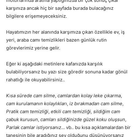
motorlarında aratma yaptığınızda bir çok sonuç çıkar
karşınıza ancak hiç bir sayfada burada bulacağınız
bilgilere erişemeyeceksiniz.
Hayatımızın her alanında karşımıza çıkan özellikle ev, iş
yeri, araba camı temizlikleri bazen günlük rutin
görevlerimiz yerine gelir.
Eğer ki aşağıdaki metinlere kafanızda karşılık
bulabiliyorsanız bu yazı size göredir sonuna kadar gönül
rahatlığı ile okuyabilirsiniz..
Kısa sürede cam silme
,
camlardan kolay leke çıkarma
,
cam kurulamanın kolaylıkları
,
iz bırakmadan cam silme
,
Pratik cam temizliği
,
etkili cam temizliği,
sildiğim cam
çabuk kurusun
,
camları sildiğinizde güzel koku oluşsun
,
Parlak camlar istiyorsanız
… vb.. bu kısa açıklamalardan bir
tanesinin bile aradığınız şey olduğunu düşünüyorsanız