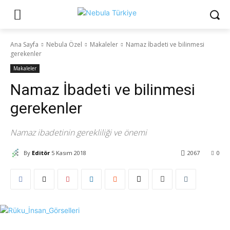
Ana Sayfa
Nebula Özel
Makaleler
Namaz İbadeti ve bilinmesi
gerekenler
Makaleler
Namaz İbadeti ve bilinmesi
gerekenler
Namaz ibadetinin gerekliliği ve önemi
By
Editör
5 Kasım 2018
2067
0