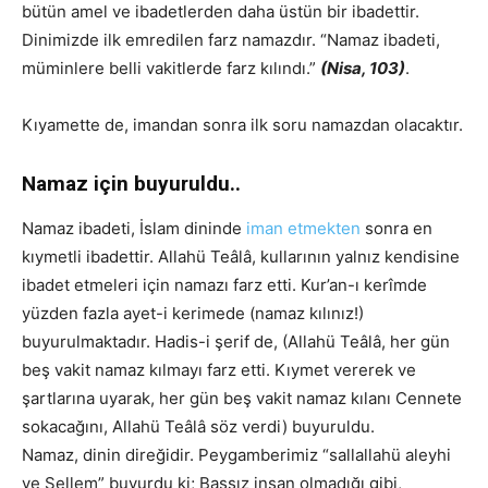
bütün amel ve ibadetlerden daha üstün bir ibadettir.
Dinimizde ilk emredilen farz namazdır. “Namaz ibadeti,
müminlere belli vakitlerde farz kılındı.”
(Nisa, 103)
.
Kıyamette de, imandan sonra ilk soru namazdan olacaktır.
Namaz için buyuruldu..
Namaz ibadeti, İslam dininde
iman etmekten
sonra en
kıymetli ibadettir. Allahü Teâlâ, kullarının yalnız kendisine
ibadet etmeleri için namazı farz etti. Kur’an-ı kerîmde
yüzden fazla ayet-i kerimede (namaz kılınız!)
buyurulmaktadır. Hadis-i şerif de, (Allahü Teâlâ, her gün
beş vakit namaz kılmayı farz etti. Kıymet vererek ve
şartlarına uyarak, her gün beş vakit namaz kılanı Cennete
sokacağını, Allahü Teâlâ söz verdi) buyuruldu.
Namaz, dinin direğidir. Peygamberimiz “sallallahü aleyhi
ve Sellem” buyurdu ki; Başsız insan olmadığı gibi,