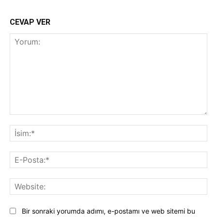
CEVAP VER
Yorum:
İsi
E-
Pos
Web
Bir sonraki yorumda adımı, e-postamı ve web sitemi bu