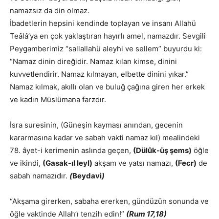
namazsız da din olmaz.
İbadetlerin hepsini kendinde toplayan ve insanı Allahü
Teâlâ’ya en çok yaklaştıran hayırlı amel, namazdır. Sevgili
Peygamberimiz “sallallahü aleyhi ve sellem” buyurdu ki:
“Namaz dinin direğidir. Namaz kılan kimse, dinini
kuvvetlendirir. Namaz kılmayan, elbette dinini yıkar.”
Namaz kılmak, akıllı olan ve buluğ çağına giren her erkek
ve kadın Müslümana farzdır.
İsra suresinin, (Güneşin kayması anından, gecenin
kararmasına kadar ve sabah vakti namaz kıl) mealindeki
78. âyet-i kerimenin aslında geçen,
(Dülûk-üş şems)
öğle
ve ikindi,
(Gasak-ıl leyl)
akşam ve yatsı namazı,
(Fecr)
de
sabah namazıdır.
(
Beydavi
)
“Akşama girerken, sabaha ererken, gündüzün sonunda ve
öğle vaktinde Allah’ı tenzih edin!”
(Rum 17,18)