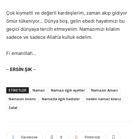
Çok kıymetli ve değerli kardeşlerim, zaman akıp gidiyor
ömür tükeniyor… Dünya boş, gelin ebedi hayatımızı bu
geçici dünyaya tercih etmeyelim. Namazımızı kılalım
sadece ve sadece Allah’a kulluk edelim.
Fi emanillah…
–
ERSİN ŞIK
–
ETIKETLER
Namaz
Namazı ilgili ayetler
Namazın Amacı
Namazın önemi
Namazla ilgili hadisler
neden namaz kılarız
Salat
Facebook
X
Pinterest